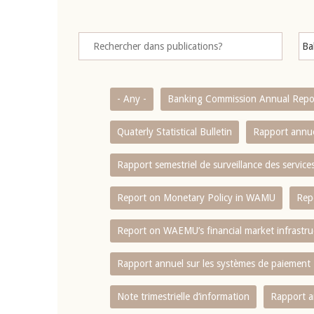
- Any -
Banking Commission Annual Repo
Quaterly Statistical Bulletin
Rapport annue
Rapport semestriel de surveillance des servic
Report on Monetary Policy in WAMU
Rep
Report on WAEMU’s financial market infrastru
Rapport annuel sur les systèmes de paiement
Note trimestrielle d‘information
Rapport a