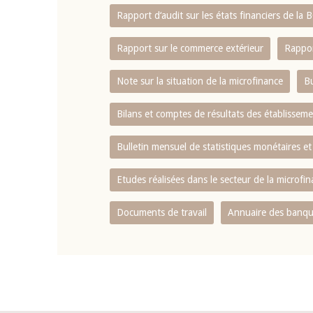
Rapport d‘audit sur les états financiers de la
Rapport sur le commerce extérieur
Rappor
Note sur la situation de la microfinance
Bu
Bilans et comptes de résultats des établissem
Bulletin mensuel de statistiques monétaires et
Etudes réalisées dans le secteur de la microfi
Documents de travail
Annuaire des banque