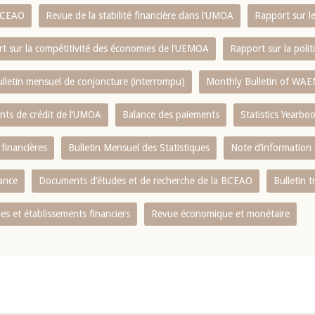
 BCEAO
Revue de la stabilité financière dans l‘UMOA
Rapport sur l
t sur la compétitivité des économies de l‘UEMOA
Rapport sur la poli
lletin mensuel de conjoncture (interrompu)
Monthly Bulletin of WAE
ents de crédit de l‘UMOA
Balance des paiements
Statistics Yearbo
 financières
Bulletin Mensuel des Statistiques
Note d’information
nance
Documents d’études et de recherche de la BCEAO
Bulletin t
s et établissements financiers
Revue économique et monétaire