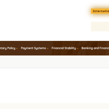
Menu
Internati
top
En
tary Policy
Payment Systems
Financial Stability
Banking and Financ