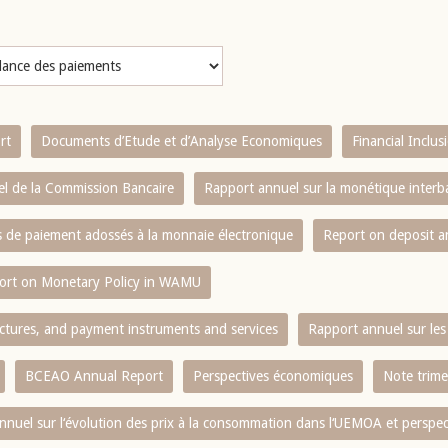
rt
Documents d’Etude et d’Analyse Economiques
Financial Inclu
l de la Commission Bancaire
Rapport annuel sur la monétique inter
es de paiement adossés à la monnaie électronique
Report on deposit 
ort on Monetary Policy in WAMU
ctures, and payment instruments and services
Rapport annuel sur les 
BCEAO Annual Report
Perspectives économiques
Note trime
nnuel sur l‘évolution des prix à la consommation dans l‘UEMOA et perspec