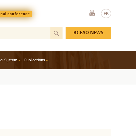
Youtube
FR
onal conference
BCEAO NEWS
ial System
Publications