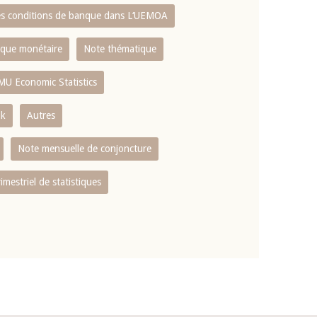
es conditions de banque dans L‘UEMOA
tique monétaire
Note thématique
MU Economic Statistics
ok
Autres
Note mensuelle de conjoncture
rimestriel de statistiques