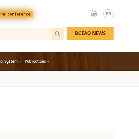
Youtube
FR
onal conference
BCEAO NEWS
ial System
Publications