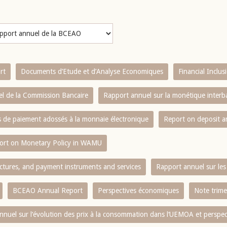
rt
Documents d’Etude et d’Analyse Economiques
Financial Inclu
l de la Commission Bancaire
Rapport annuel sur la monétique inter
es de paiement adossés à la monnaie électronique
Report on deposit 
ort on Monetary Policy in WAMU
ctures, and payment instruments and services
Rapport annuel sur les 
BCEAO Annual Report
Perspectives économiques
Note trime
nnuel sur l‘évolution des prix à la consommation dans l‘UEMOA et perspec