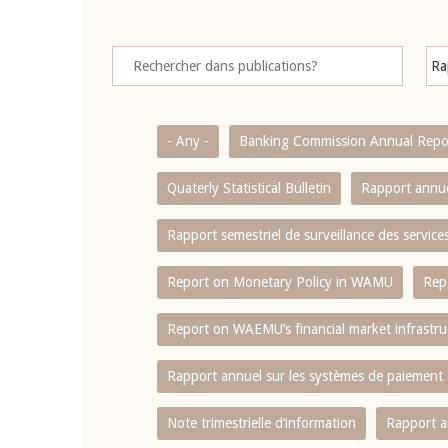
- Any -
Banking Commission Annual Repo
Quaterly Statistical Bulletin
Rapport annue
Rapport semestriel de surveillance des servic
Report on Monetary Policy in WAMU
Rep
Report on WAEMU’s financial market infrastru
Rapport annuel sur les systèmes de paiement
Note trimestrielle d‘information
Rapport a