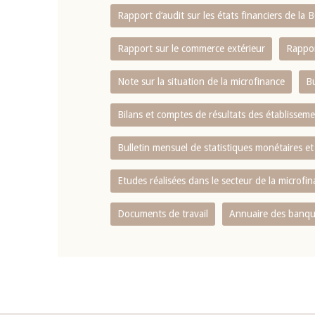
Rapport d‘audit sur les états financiers de la
Rapport sur le commerce extérieur
Rappor
Note sur la situation de la microfinance
Bu
Bilans et comptes de résultats des établissem
Bulletin mensuel de statistiques monétaires et
Etudes réalisées dans le secteur de la microfi
Documents de travail
Annuaire des banque