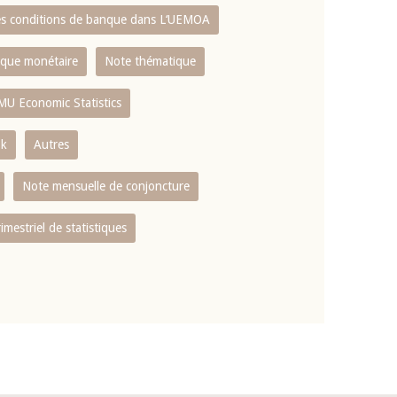
es conditions de banque dans L‘UEMOA
tique monétaire
Note thématique
MU Economic Statistics
ok
Autres
Note mensuelle de conjoncture
rimestriel de statistiques