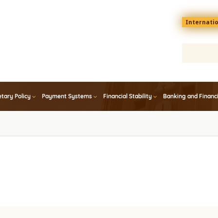
Menu
Internati
top
En
tary Policy
Payment Systems
Financial Stability
Banking and Financ