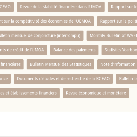
 BCEAO
Revue de la stabilité financière dans l‘UMOA
Rapport sur l
t sur la compétitivité des économies de l‘UEMOA
Rapport sur la poli
lletin mensuel de conjoncture (interrompu)
Monthly Bulletin of WAE
ents de crédit de l‘UMOA
Balance des paiements
Statistics Yearbo
 financières
Bulletin Mensuel des Statistiques
Note d’information
nance
Documents d’études et de recherche de la BCEAO
Bulletin t
s et établissements financiers
Revue économique et monétaire