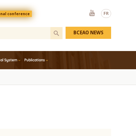
Youtube
FR
onal conference
BCEAO NEWS
ial System
Publications