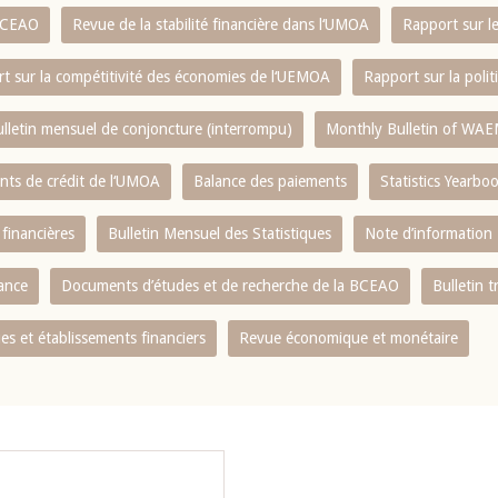
 BCEAO
Revue de la stabilité financière dans l‘UMOA
Rapport sur l
t sur la compétitivité des économies de l‘UEMOA
Rapport sur la poli
lletin mensuel de conjoncture (interrompu)
Monthly Bulletin of WAE
ents de crédit de l‘UMOA
Balance des paiements
Statistics Yearbo
 financières
Bulletin Mensuel des Statistiques
Note d’information
nance
Documents d’études et de recherche de la BCEAO
Bulletin t
s et établissements financiers
Revue économique et monétaire