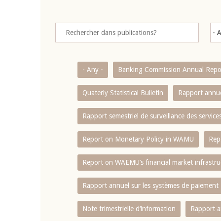
- Any -
Banking Commission Annual Repo
Quaterly Statistical Bulletin
Rapport annue
Rapport semestriel de surveillance des servic
Report on Monetary Policy in WAMU
Rep
Report on WAEMU’s financial market infrastru
Rapport annuel sur les systèmes de paiement
Note trimestrielle d‘information
Rapport a