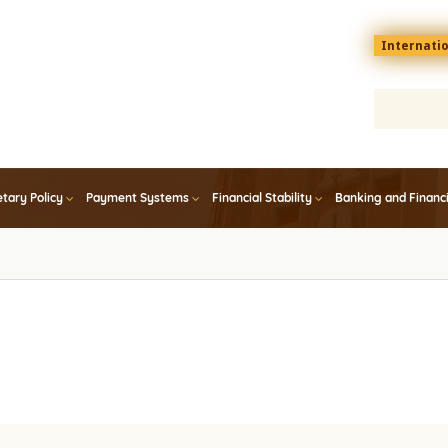
Menu
Internati
top
En
tary Policy
Payment Systems
Financial Stability
Banking and Financ