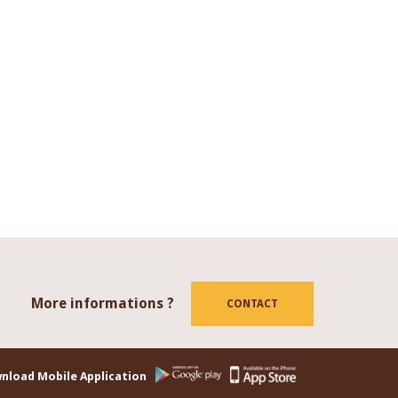
More informations ?
tube
CONTACT
nload Mobile Application