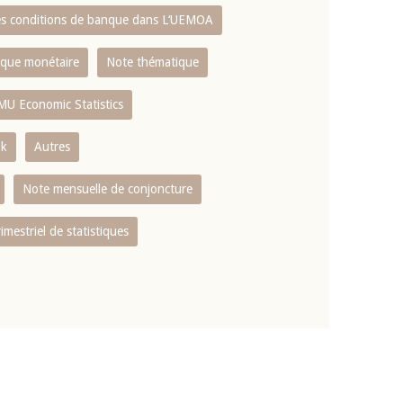
es conditions de banque dans L‘UEMOA
tique monétaire
Note thématique
MU Economic Statistics
ok
Autres
Note mensuelle de conjoncture
rimestriel de statistiques