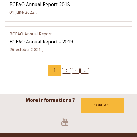
BCEAO Annual Report 2018
01 june 2022 ,
BCEAO Annual Report
BCEAO Annual Report - 2019
26 october 2021 ,
Pagination
Current
1
Page
2
Next
›
Last
»
page
page
page
More informations ?
CONTACT
Youtube