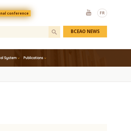
Youtube
FR
onal conference
BCEAO NEWS
ial System
Publications