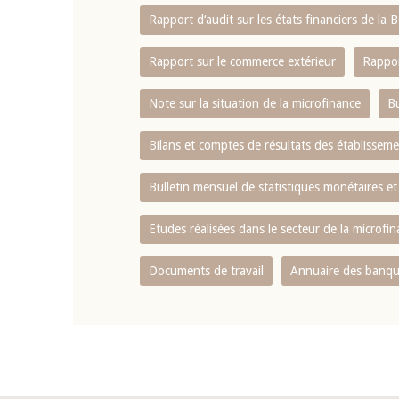
Rapport d‘audit sur les états financiers de la
Rapport sur le commerce extérieur
Rappor
Note sur la situation de la microfinance
Bu
Bilans et comptes de résultats des établissem
Bulletin mensuel de statistiques monétaires et
Etudes réalisées dans le secteur de la microfi
Documents de travail
Annuaire des banque