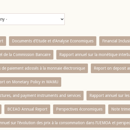
rt
Documents d’Etude et d’Analyse Economiques
Financial Inclu
l de la Commission Bancaire
Rapport annuel sur la monétique inter
es de paiement adossés à la monnaie électronique
Report on deposit 
ort on Monetary Policy in WAMU
ctures, and payment instruments and services
Rapport annuel sur les 
BCEAO Annual Report
Perspectives économiques
Note trime
nnuel sur l‘évolution des prix à la consommation dans l‘UEMOA et perspec