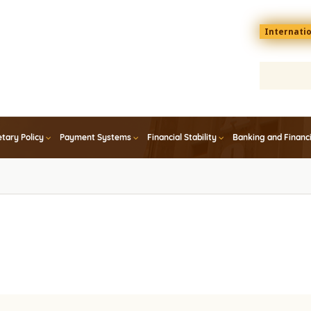
Menu
Internati
top
En
tary Policy
Payment Systems
Financial Stability
Banking and Financ