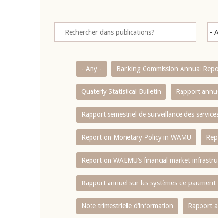
- Any -
Banking Commission Annual Repo
Quaterly Statistical Bulletin
Rapport annue
Rapport semestriel de surveillance des servic
Report on Monetary Policy in WAMU
Rep
Report on WAEMU’s financial market infrastru
Rapport annuel sur les systèmes de paiement
Note trimestrielle d‘information
Rapport a