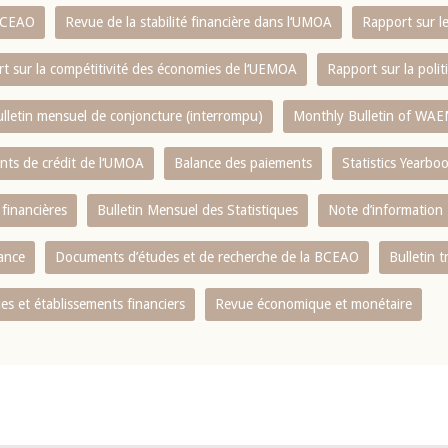
 BCEAO
Revue de la stabilité financière dans l‘UMOA
Rapport sur l
t sur la compétitivité des économies de l‘UEMOA
Rapport sur la poli
lletin mensuel de conjoncture (interrompu)
Monthly Bulletin of WAE
ents de crédit de l‘UMOA
Balance des paiements
Statistics Yearbo
 financières
Bulletin Mensuel des Statistiques
Note d’information
nance
Documents d’études et de recherche de la BCEAO
Bulletin t
s et établissements financiers
Revue économique et monétaire