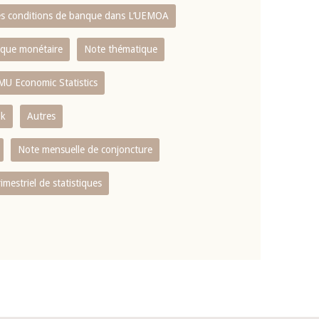
es conditions de banque dans L‘UEMOA
tique monétaire
Note thématique
MU Economic Statistics
ok
Autres
Note mensuelle de conjoncture
rimestriel de statistiques