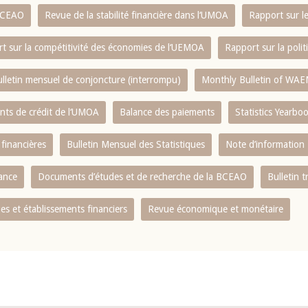
 BCEAO
Revue de la stabilité financière dans l‘UMOA
Rapport sur l
t sur la compétitivité des économies de l‘UEMOA
Rapport sur la poli
lletin mensuel de conjoncture (interrompu)
Monthly Bulletin of WAE
ents de crédit de l‘UMOA
Balance des paiements
Statistics Yearbo
 financières
Bulletin Mensuel des Statistiques
Note d’information
nance
Documents d’études et de recherche de la BCEAO
Bulletin t
s et établissements financiers
Revue économique et monétaire