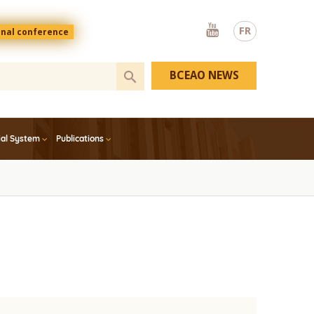
Youtube
FR
onal conference
BCEAO NEWS
ial System
Publications