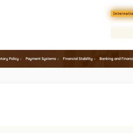
Menu
Internati
top
En
tary Policy
Payment Systems
Financial Stability
Banking and Financ