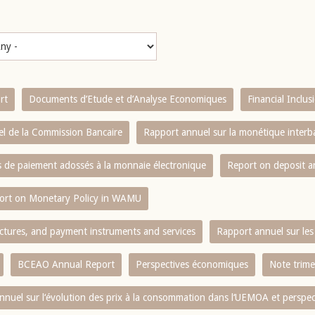
rt
Documents d’Etude et d’Analyse Economiques
Financial Inclu
l de la Commission Bancaire
Rapport annuel sur la monétique inter
es de paiement adossés à la monnaie électronique
Report on deposit 
ort on Monetary Policy in WAMU
ctures, and payment instruments and services
Rapport annuel sur les 
BCEAO Annual Report
Perspectives économiques
Note trime
nnuel sur l‘évolution des prix à la consommation dans l‘UEMOA et perspec