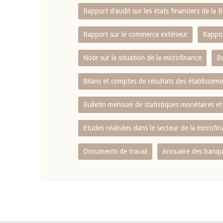
Rapport d‘audit sur les états financiers de la
Rapport sur le commerce extérieur
Rappor
Note sur la situation de la microfinance
Bu
Bilans et comptes de résultats des établissem
Bulletin mensuel de statistiques monétaires et
Etudes réalisées dans le secteur de la microfi
Documents de travail
Annuaire des banque