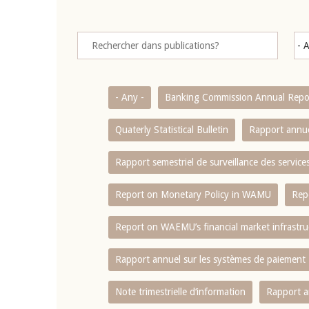
- Any -
Banking Commission Annual Repo
Quaterly Statistical Bulletin
Rapport annue
Rapport semestriel de surveillance des servic
Report on Monetary Policy in WAMU
Rep
Report on WAEMU’s financial market infrastru
Rapport annuel sur les systèmes de paiement
Note trimestrielle d‘information
Rapport a