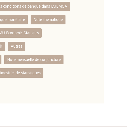
es conditions de banque dans L‘UEMOA
tique monétaire
Note thématique
MU Economic Statistics
ok
Autres
Note mensuelle de conjoncture
rimestriel de statistiques