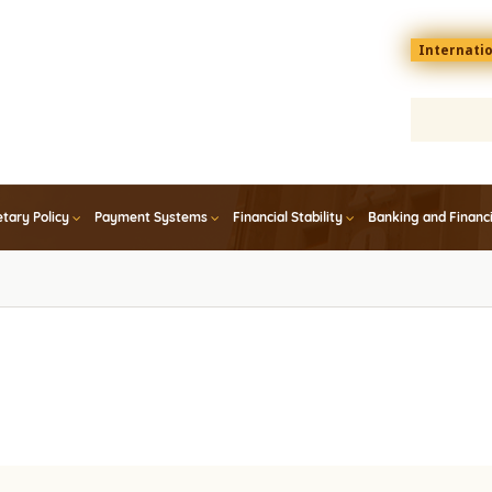
Menu
Internati
top
En
tary Policy
Payment Systems
Financial Stability
Banking and Financ