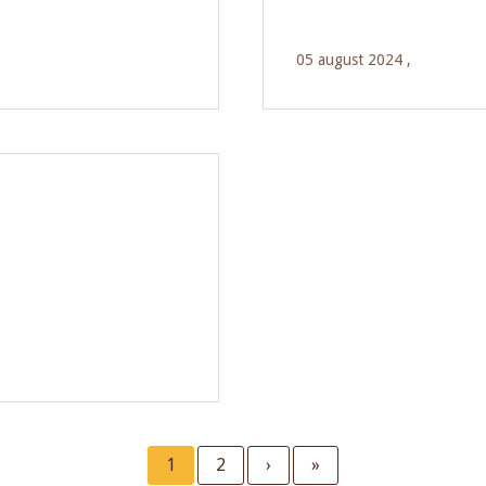
05 august 2024 ,
Current
1
Page
2
Next
›
Last
»