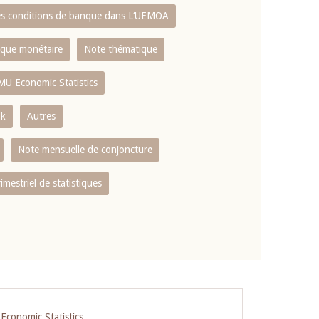
es conditions de banque dans L‘UEMOA
tique monétaire
Note thématique
MU Economic Statistics
ok
Autres
Note mensuelle de conjoncture
rimestriel de statistiques
conomic Statistics