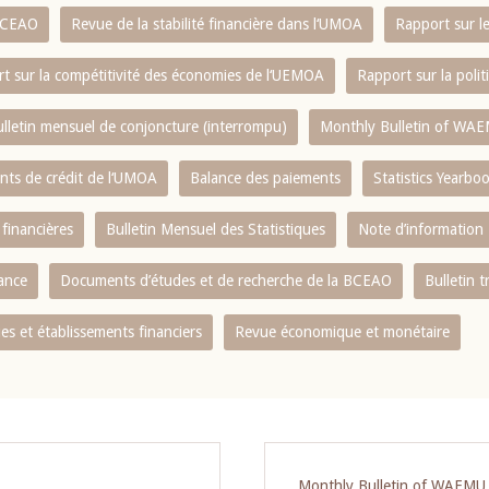
 BCEAO
Revue de la stabilité financière dans l‘UMOA
Rapport sur l
t sur la compétitivité des économies de l‘UEMOA
Rapport sur la poli
lletin mensuel de conjoncture (interrompu)
Monthly Bulletin of WAE
ents de crédit de l‘UMOA
Balance des paiements
Statistics Yearbo
 financières
Bulletin Mensuel des Statistiques
Note d’information
nance
Documents d’études et de recherche de la BCEAO
Bulletin t
s et établissements financiers
Revue économique et monétaire
Monthly Bulletin of WAEMU E