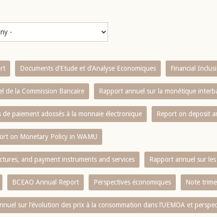
rt
Documents d’Etude et d’Analyse Economiques
Financial Inclu
l de la Commission Bancaire
Rapport annuel sur la monétique inter
es de paiement adossés à la monnaie électronique
Report on deposit 
ort on Monetary Policy in WAMU
ctures, and payment instruments and services
Rapport annuel sur les 
BCEAO Annual Report
Perspectives économiques
Note trime
nnuel sur l‘évolution des prix à la consommation dans l‘UEMOA et perspec