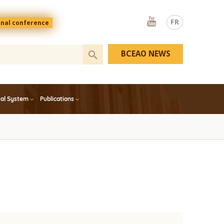
Youtube
FR
onal conference
BCEAO NEWS
ial System
Publications