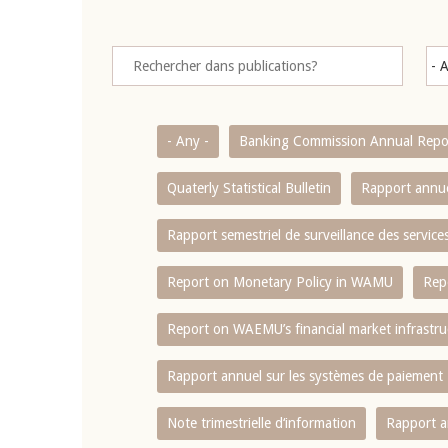
- Any -
Banking Commission Annual Repo
Quaterly Statistical Bulletin
Rapport annue
Rapport semestriel de surveillance des servic
Report on Monetary Policy in WAMU
Rep
Report on WAEMU’s financial market infrastru
Rapport annuel sur les systèmes de paiement
Note trimestrielle d‘information
Rapport a