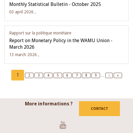
Monthly Statistical Bulletin - October 2025
03 april 2026 ,
Rapport sur la politique monétaire
Report on Monetary Policy in the WAMU Union -
March 2026
13 march 2026 ,
Pagination
Current
1
Page
2
Page
3
Page
4
Page
5
Page
6
Page
7
Page
8
Page
9
…
Next
›
Last
»
page
page
page
More informations ?
CONTACT
Youtube