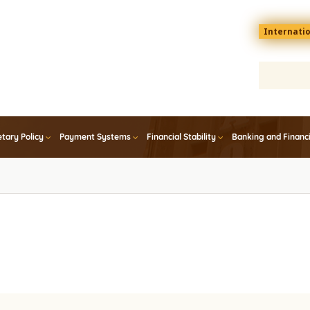
Menu
Internati
top
En
tary Policy
Payment Systems
Financial Stability
Banking and Financ