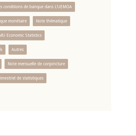
es conditions de banque dans L‘UEMOA
tique monétaire
Note thématique
MU Economic Statistics
ok
Autres
Note mensuelle de conjoncture
rimestriel de statistiques