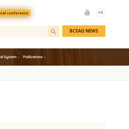
Youtube
FR
onal conference
BCEAO NEWS
ial System
Publications