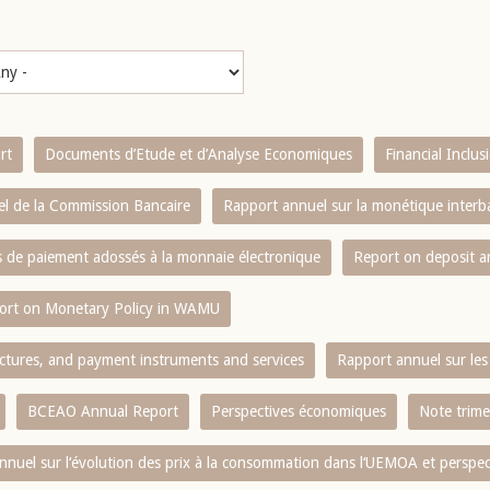
rt
Documents d’Etude et d’Analyse Economiques
Financial Inclu
l de la Commission Bancaire
Rapport annuel sur la monétique inter
es de paiement adossés à la monnaie électronique
Report on deposit 
ort on Monetary Policy in WAMU
ctures, and payment instruments and services
Rapport annuel sur les 
BCEAO Annual Report
Perspectives économiques
Note trime
nnuel sur l‘évolution des prix à la consommation dans l‘UEMOA et perspec