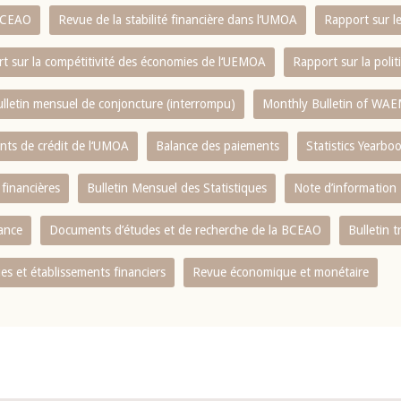
 BCEAO
Revue de la stabilité financière dans l‘UMOA
Rapport sur l
t sur la compétitivité des économies de l‘UEMOA
Rapport sur la poli
lletin mensuel de conjoncture (interrompu)
Monthly Bulletin of WAE
ents de crédit de l‘UMOA
Balance des paiements
Statistics Yearbo
 financières
Bulletin Mensuel des Statistiques
Note d’information
nance
Documents d’études et de recherche de la BCEAO
Bulletin t
s et établissements financiers
Revue économique et monétaire