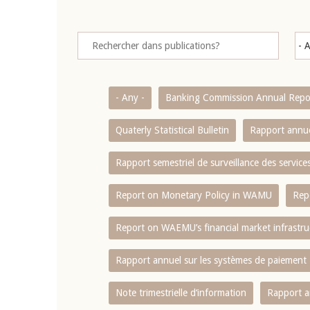
- Any -
Banking Commission Annual Repo
Quaterly Statistical Bulletin
Rapport annue
Rapport semestriel de surveillance des servic
Report on Monetary Policy in WAMU
Rep
Report on WAEMU’s financial market infrastru
Rapport annuel sur les systèmes de paiement
Note trimestrielle d‘information
Rapport a