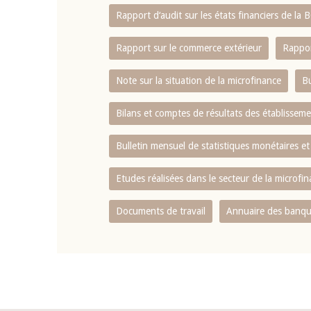
Rapport d‘audit sur les états financiers de la
Rapport sur le commerce extérieur
Rappor
Note sur la situation de la microfinance
Bu
Bilans et comptes de résultats des établissem
Bulletin mensuel de statistiques monétaires et
Etudes réalisées dans le secteur de la microfi
Documents de travail
Annuaire des banque