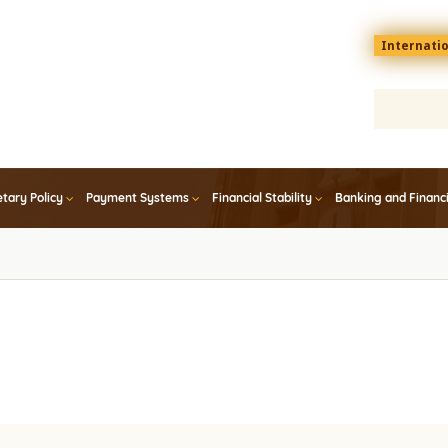
Menu
Internati
top
En
tary Policy
Payment Systems
Financial Stability
Banking and Financ