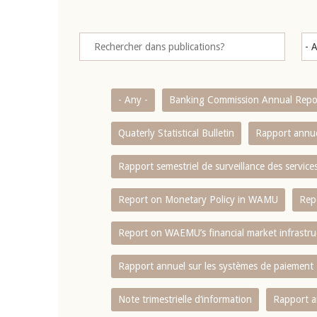
- Any -
Banking Commission Annual Repo
Quaterly Statistical Bulletin
Rapport annue
Rapport semestriel de surveillance des servic
Report on Monetary Policy in WAMU
Rep
Report on WAEMU’s financial market infrastru
Rapport annuel sur les systèmes de paiement
Note trimestrielle d‘information
Rapport a