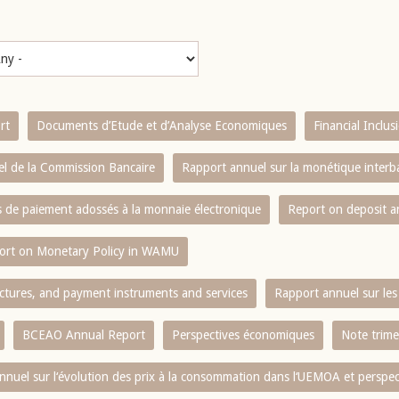
rt
Documents d’Etude et d’Analyse Economiques
Financial Inclu
l de la Commission Bancaire
Rapport annuel sur la monétique inter
es de paiement adossés à la monnaie électronique
Report on deposit 
ort on Monetary Policy in WAMU
ctures, and payment instruments and services
Rapport annuel sur les 
BCEAO Annual Report
Perspectives économiques
Note trime
nnuel sur l‘évolution des prix à la consommation dans l‘UEMOA et perspec