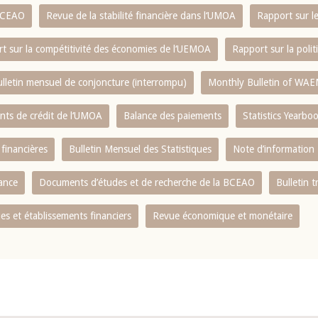
 BCEAO
Revue de la stabilité financière dans l‘UMOA
Rapport sur l
t sur la compétitivité des économies de l‘UEMOA
Rapport sur la poli
lletin mensuel de conjoncture (interrompu)
Monthly Bulletin of WAE
ents de crédit de l‘UMOA
Balance des paiements
Statistics Yearbo
 financières
Bulletin Mensuel des Statistiques
Note d’information
nance
Documents d’études et de recherche de la BCEAO
Bulletin t
s et établissements financiers
Revue économique et monétaire