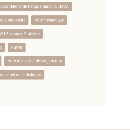
es conditions de banque dans L‘UEMOA
tique monétaire
Note thématique
MU Economic Statistics
ok
Autres
Note mensuelle de conjoncture
rimestriel de statistiques