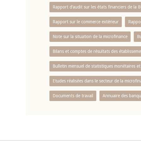
Rapport d‘audit sur les états financiers de la
Rapport sur le commerce extérieur
Rappor
Note sur la situation de la microfinance
Bu
Bilans et comptes de résultats des établissem
Bulletin mensuel de statistiques monétaires et
Etudes réalisées dans le secteur de la microfi
Documents de travail
Annuaire des banque