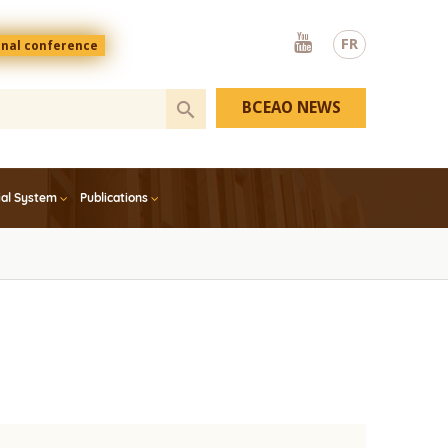
Youtube
FR
onal conference
BCEAO NEWS
ial System
Publications