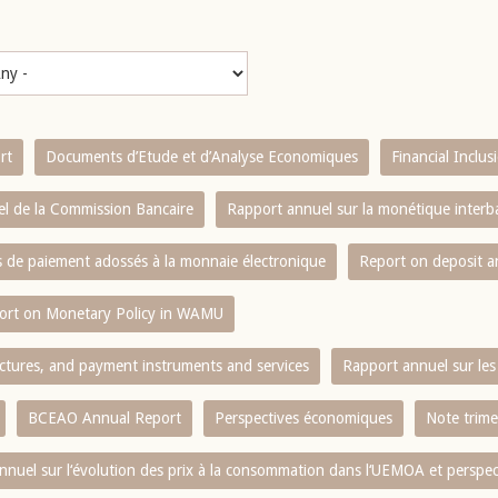
rt
Documents d’Etude et d’Analyse Economiques
Financial Inclu
l de la Commission Bancaire
Rapport annuel sur la monétique inter
es de paiement adossés à la monnaie électronique
Report on deposit 
ort on Monetary Policy in WAMU
ctures, and payment instruments and services
Rapport annuel sur les 
BCEAO Annual Report
Perspectives économiques
Note trime
nnuel sur l‘évolution des prix à la consommation dans l‘UEMOA et perspec