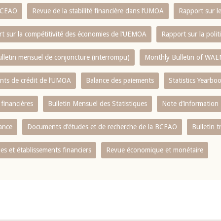
 BCEAO
Revue de la stabilité financière dans l‘UMOA
Rapport sur l
t sur la compétitivité des économies de l‘UEMOA
Rapport sur la poli
lletin mensuel de conjoncture (interrompu)
Monthly Bulletin of WAE
ents de crédit de l‘UMOA
Balance des paiements
Statistics Yearbo
 financières
Bulletin Mensuel des Statistiques
Note d’information
nance
Documents d’études et de recherche de la BCEAO
Bulletin t
s et établissements financiers
Revue économique et monétaire