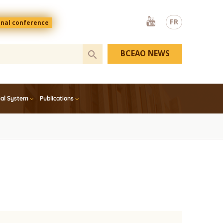
Youtube
FR
onal conference
BCEAO NEWS
ial System
Publications