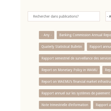
- Any -
Banking Commission Annual Repo
Quaterly Statistical Bulletin
Rapport annue
Rapport semestriel de surveillance des servic
Report on Monetary Policy in WAMU
Rep
Report on WAEMU’s financial market infrastru
Rapport annuel sur les systèmes de paiement
Note trimestrielle d‘information
Rapport a