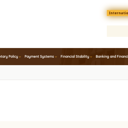
Menu
Internati
top
En
tary Policy
Payment Systems
Financial Stability
Banking and Financ