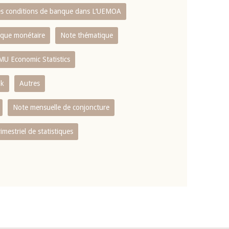
es conditions de banque dans L‘UEMOA
tique monétaire
Note thématique
MU Economic Statistics
ok
Autres
Note mensuelle de conjoncture
rimestriel de statistiques