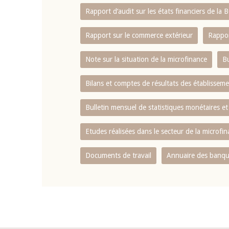
Rapport d‘audit sur les états financiers de la
Rapport sur le commerce extérieur
Rappor
Note sur la situation de la microfinance
Bu
Bilans et comptes de résultats des établissem
Bulletin mensuel de statistiques monétaires et
Etudes réalisées dans le secteur de la microfi
Documents de travail
Annuaire des banque