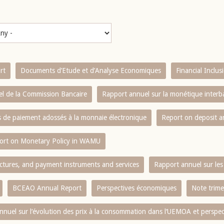
rt
Documents d’Etude et d’Analyse Economiques
Financial Inclu
l de la Commission Bancaire
Rapport annuel sur la monétique inter
es de paiement adossés à la monnaie électronique
Report on deposit 
ort on Monetary Policy in WAMU
ctures, and payment instruments and services
Rapport annuel sur les 
BCEAO Annual Report
Perspectives économiques
Note trime
nnuel sur l‘évolution des prix à la consommation dans l‘UEMOA et perspec