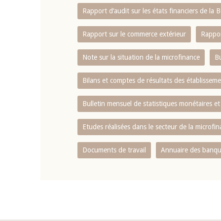
Rapport d‘audit sur les états financiers de la
Rapport sur le commerce extérieur
Rappor
Note sur la situation de la microfinance
Bu
Bilans et comptes de résultats des établissem
Bulletin mensuel de statistiques monétaires et
Etudes réalisées dans le secteur de la microfi
Documents de travail
Annuaire des banque