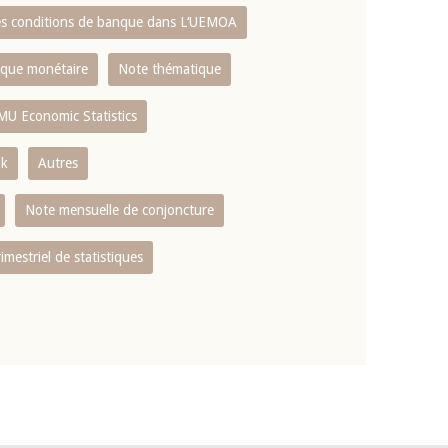
es conditions de banque dans L‘UEMOA
tique monétaire
Note thématique
MU Economic Statistics
ok
Autres
Note mensuelle de conjoncture
rimestriel de statistiques