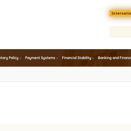
Menu
Internati
top
En
tary Policy
Payment Systems
Financial Stability
Banking and Financ