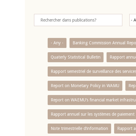
- Any -
Banking Commission Annual Repo
Quaterly Statistical Bulletin
Rapport annue
Rapport semestriel de surveillance des servic
Report on Monetary Policy in WAMU
Rep
Report on WAEMU’s financial market infrastru
Rapport annuel sur les systèmes de paiement
Note trimestrielle d‘information
Rapport a