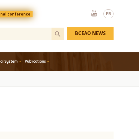
Youtube
FR
onal conference
BCEAO NEWS
ial System
Publications