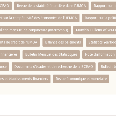
 BCEAO
Revue de la stabilité financière dans l‘UMOA
Rapport sur l
t sur la compétitivité des économies de l‘UEMOA
Rapport sur la poli
lletin mensuel de conjoncture (interrompu)
Monthly Bulletin of WAE
ents de crédit de l‘UMOA
Balance des paiements
Statistics Yearbo
 financières
Bulletin Mensuel des Statistiques
Note d’information
nance
Documents d’études et de recherche de la BCEAO
Bulletin t
s et établissements financiers
Revue économique et monétaire