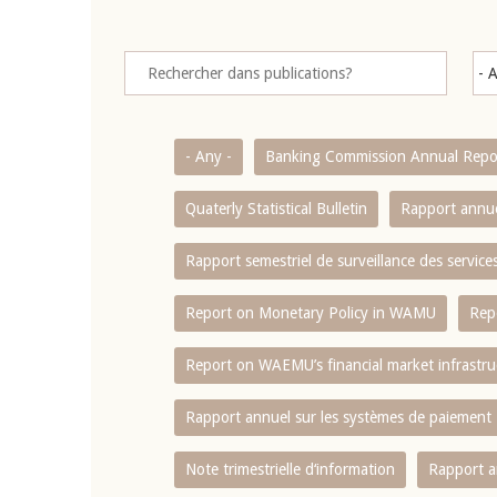
- Any -
Banking Commission Annual Repo
Quaterly Statistical Bulletin
Rapport annue
Rapport semestriel de surveillance des servic
Report on Monetary Policy in WAMU
Rep
Report on WAEMU’s financial market infrastru
Rapport annuel sur les systèmes de paiement
Note trimestrielle d‘information
Rapport a