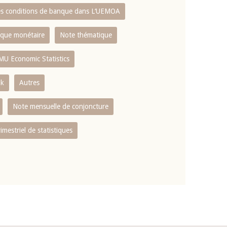
es conditions de banque dans L‘UEMOA
tique monétaire
Note thématique
MU Economic Statistics
ok
Autres
Note mensuelle de conjoncture
rimestriel de statistiques