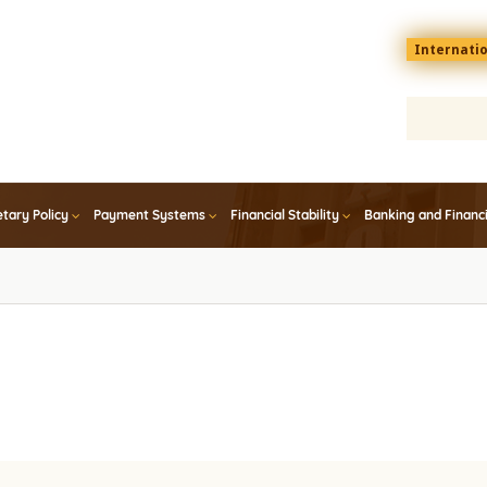
Menu
Internati
top
En
tary Policy
Payment Systems
Financial Stability
Banking and Financ