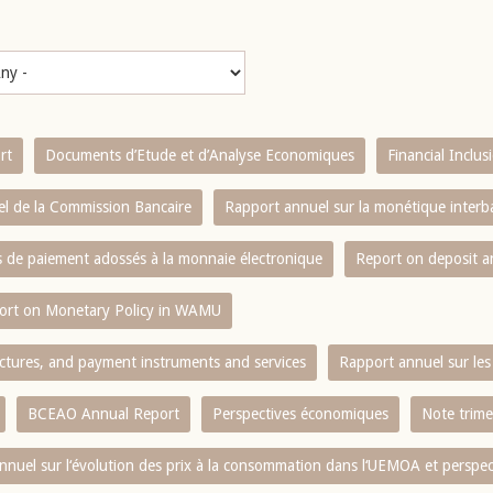
rt
Documents d’Etude et d’Analyse Economiques
Financial Inclu
l de la Commission Bancaire
Rapport annuel sur la monétique inter
es de paiement adossés à la monnaie électronique
Report on deposit 
ort on Monetary Policy in WAMU
ctures, and payment instruments and services
Rapport annuel sur les 
BCEAO Annual Report
Perspectives économiques
Note trime
nnuel sur l‘évolution des prix à la consommation dans l‘UEMOA et perspec