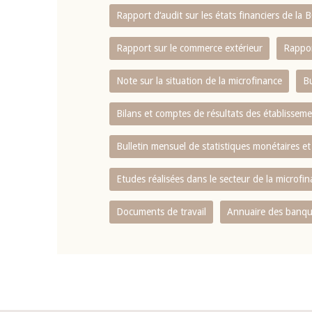
Rapport d‘audit sur les états financiers de la
Rapport sur le commerce extérieur
Rappor
Note sur la situation de la microfinance
Bu
Bilans et comptes de résultats des établissem
Bulletin mensuel de statistiques monétaires et
Etudes réalisées dans le secteur de la microfi
Documents de travail
Annuaire des banque