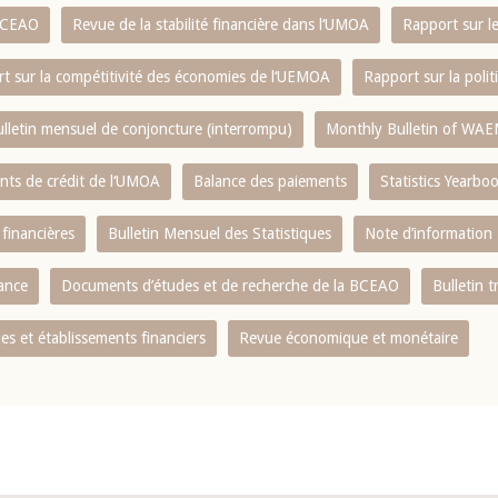
 BCEAO
Revue de la stabilité financière dans l‘UMOA
Rapport sur l
t sur la compétitivité des économies de l‘UEMOA
Rapport sur la poli
lletin mensuel de conjoncture (interrompu)
Monthly Bulletin of WAE
ents de crédit de l‘UMOA
Balance des paiements
Statistics Yearbo
 financières
Bulletin Mensuel des Statistiques
Note d’information
nance
Documents d’études et de recherche de la BCEAO
Bulletin t
s et établissements financiers
Revue économique et monétaire