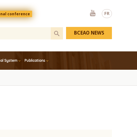
Youtube
FR
onal conference
BCEAO NEWS
ial System
Publications