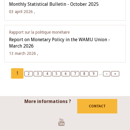
Monthly Statistical Bulletin - October 2025
03 april 2026 ,
Rapport sur la politique monétaire
Report on Monetary Policy in the WAMU Union -
March 2026
13 march 2026 ,
Pagination
Current
1
Page
2
Page
3
Page
4
Page
5
Page
6
Page
7
Page
8
Page
9
…
Next
›
Last
»
page
page
page
More informations ?
CONTACT
Youtube