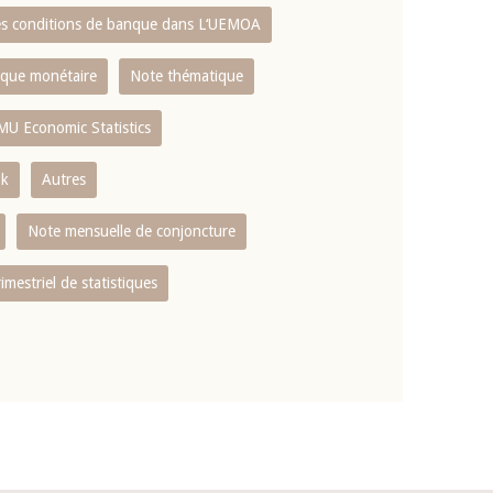
es conditions de banque dans L‘UEMOA
tique monétaire
Note thématique
MU Economic Statistics
ok
Autres
Note mensuelle de conjoncture
rimestriel de statistiques