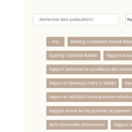
- Any -
Banking Commission Annual Repo
Quaterly Statistical Bulletin
Rapport annue
Rapport semestriel de surveillance des servic
Report on Monetary Policy in WAMU
Rep
Report on WAEMU’s financial market infrastru
Rapport annuel sur les systèmes de paiement
Note trimestrielle d‘information
Rapport a