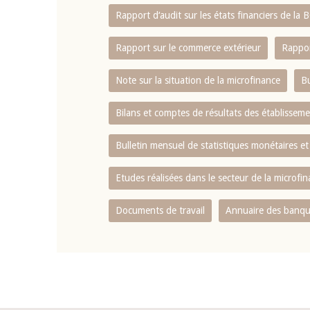
Rapport d‘audit sur les états financiers de la
Rapport sur le commerce extérieur
Rappor
Note sur la situation de la microfinance
Bu
Bilans et comptes de résultats des établissem
Bulletin mensuel de statistiques monétaires et
Etudes réalisées dans le secteur de la microfi
Documents de travail
Annuaire des banque