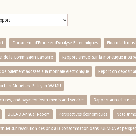
rt
Documents d’Etude et d’Analyse Economiques
Financial Inclu
l de la Commission Bancaire
Rapport annuel sur la monétique inter
es de paiement adossés à la monnaie électronique
Report on deposit 
ort on Monetary Policy in WAMU
ctures, and payment instruments and services
Rapport annuel sur les 
BCEAO Annual Report
Perspectives économiques
Note trime
nnuel sur l‘évolution des prix à la consommation dans l‘UEMOA et perspec