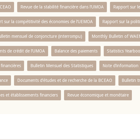
 BCEAO
Revue de la stabilité financière dans l‘UMOA
Rapport sur l
t sur la compétitivité des économies de l‘UEMOA
Rapport sur la poli
lletin mensuel de conjoncture (interrompu)
Monthly Bulletin of WAE
ents de crédit de l‘UMOA
Balance des paiements
Statistics Yearbo
 financières
Bulletin Mensuel des Statistiques
Note d’information
nance
Documents d’études et de recherche de la BCEAO
Bulletin t
s et établissements financiers
Revue économique et monétaire