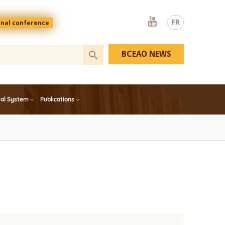
Youtube
FR
onal conference
BCEAO NEWS
ial System
Publications