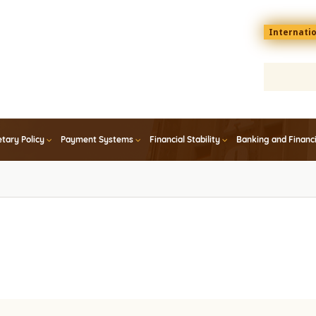
Menu
Internati
top
En
tary Policy
Payment Systems
Financial Stability
Banking and Financ