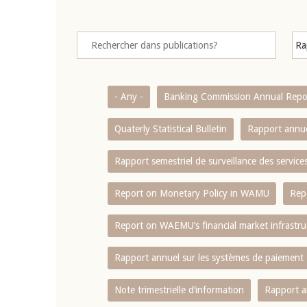
- Any -
Banking Commission Annual Repo
Quaterly Statistical Bulletin
Rapport annue
Rapport semestriel de surveillance des servic
Report on Monetary Policy in WAMU
Rep
Report on WAEMU’s financial market infrastru
Rapport annuel sur les systèmes de paiement
Note trimestrielle d‘information
Rapport a