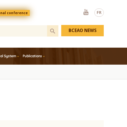
Youtube
FR
onal conference
BCEAO NEWS
ial System
Publications