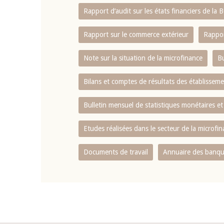
Rapport d‘audit sur les états financiers de la
Rapport sur le commerce extérieur
Rappor
Note sur la situation de la microfinance
Bu
Bilans et comptes de résultats des établissem
Bulletin mensuel de statistiques monétaires et
Etudes réalisées dans le secteur de la microfi
Documents de travail
Annuaire des banque