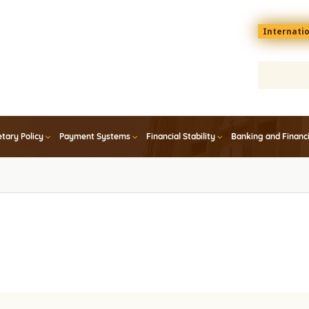
Menu
Internati
top
En
tary Policy
Payment Systems
Financial Stability
Banking and Financ