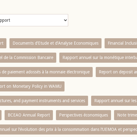
rt
Documents d’Etude et d’Analyse Economiques
Financial Inclu
l de la Commission Bancaire
Rapport annuel sur la monétique inter
es de paiement adossés à la monnaie électronique
Report on deposit 
ort on Monetary Policy in WAMU
ctures, and payment instruments and services
Rapport annuel sur les 
BCEAO Annual Report
Perspectives économiques
Note trime
nnuel sur l‘évolution des prix à la consommation dans l‘UEMOA et perspec