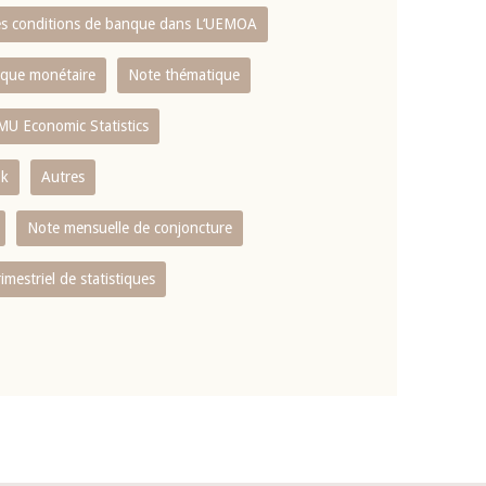
es conditions de banque dans L‘UEMOA
tique monétaire
Note thématique
MU Economic Statistics
ok
Autres
Note mensuelle de conjoncture
rimestriel de statistiques