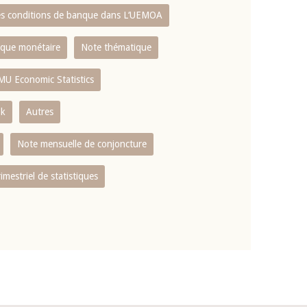
es conditions de banque dans L‘UEMOA
tique monétaire
Note thématique
MU Economic Statistics
ok
Autres
Note mensuelle de conjoncture
rimestriel de statistiques