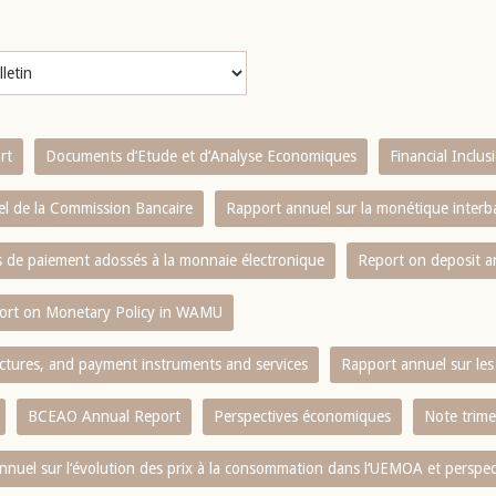
rt
Documents d’Etude et d’Analyse Economiques
Financial Inclu
l de la Commission Bancaire
Rapport annuel sur la monétique inter
es de paiement adossés à la monnaie électronique
Report on deposit 
ort on Monetary Policy in WAMU
ctures, and payment instruments and services
Rapport annuel sur les 
BCEAO Annual Report
Perspectives économiques
Note trime
nnuel sur l‘évolution des prix à la consommation dans l‘UEMOA et perspec