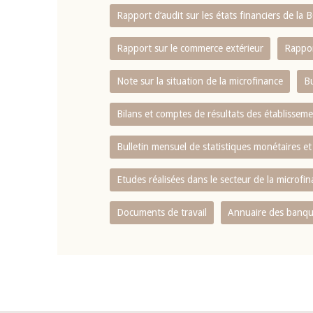
Rapport d‘audit sur les états financiers de la
Rapport sur le commerce extérieur
Rappor
Note sur la situation de la microfinance
Bu
Bilans et comptes de résultats des établissem
Bulletin mensuel de statistiques monétaires et
Etudes réalisées dans le secteur de la microfi
Documents de travail
Annuaire des banque