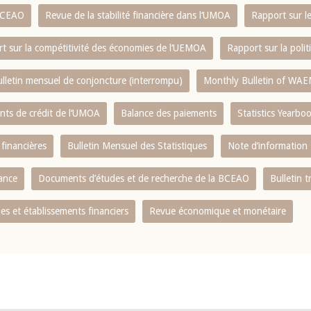
 BCEAO
Revue de la stabilité financière dans l‘UMOA
Rapport sur l
t sur la compétitivité des économies de l‘UEMOA
Rapport sur la poli
lletin mensuel de conjoncture (interrompu)
Monthly Bulletin of WAE
ents de crédit de l‘UMOA
Balance des paiements
Statistics Yearbo
 financières
Bulletin Mensuel des Statistiques
Note d’information
nance
Documents d’études et de recherche de la BCEAO
Bulletin t
s et établissements financiers
Revue économique et monétaire