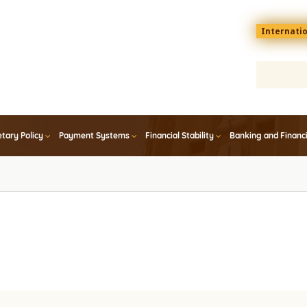
Menu
Internati
top
En
tary Policy
Payment Systems
Financial Stability
Banking and Financ