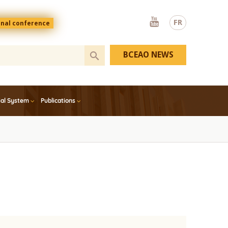
Youtube
FR
onal conference
BCEAO NEWS
ial System
Publications