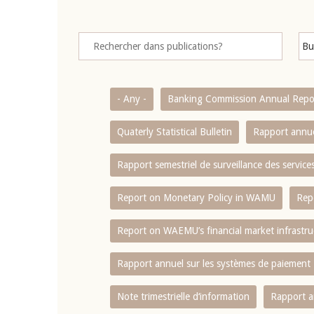
- Any -
Banking Commission Annual Repo
Quaterly Statistical Bulletin
Rapport annue
Rapport semestriel de surveillance des servic
Report on Monetary Policy in WAMU
Rep
Report on WAEMU’s financial market infrastru
Rapport annuel sur les systèmes de paiement
Note trimestrielle d‘information
Rapport a