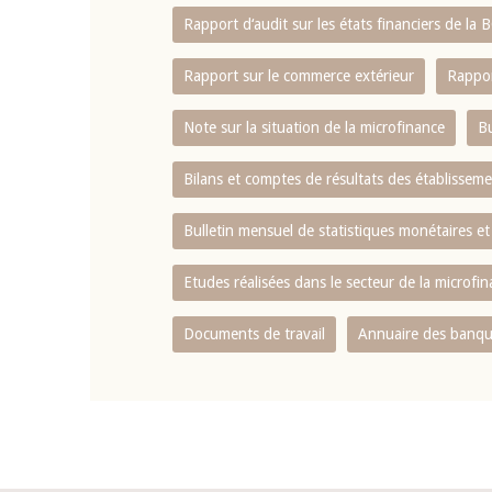
Rapport d‘audit sur les états financiers de la
Rapport sur le commerce extérieur
Rappor
Note sur la situation de la microfinance
Bu
Bilans et comptes de résultats des établissem
Bulletin mensuel de statistiques monétaires et
Etudes réalisées dans le secteur de la microfi
Documents de travail
Annuaire des banque