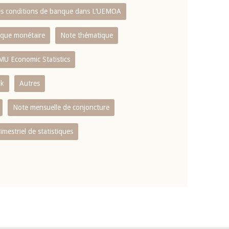
es conditions de banque dans L‘UEMOA
tique monétaire
Note thématique
MU Economic Statistics
ok
Autres
Note mensuelle de conjoncture
rimestriel de statistiques