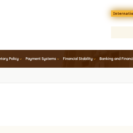
Menu
Internati
top
En
tary Policy
Payment Systems
Financial Stability
Banking and Financ