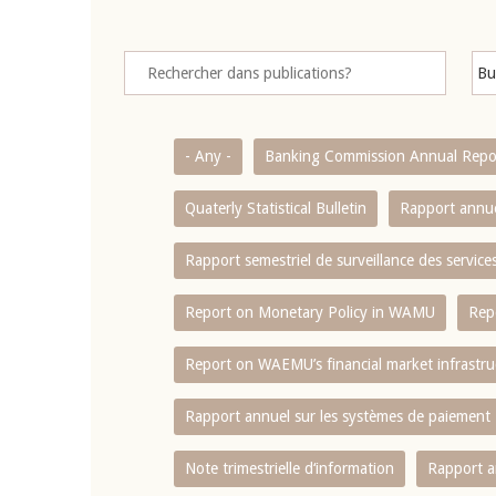
- Any -
Banking Commission Annual Repo
Quaterly Statistical Bulletin
Rapport annue
Rapport semestriel de surveillance des servic
Report on Monetary Policy in WAMU
Rep
Report on WAEMU’s financial market infrastru
Rapport annuel sur les systèmes de paiement
Note trimestrielle d‘information
Rapport a