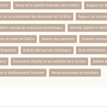
 BCEAO
Revue de la stabilité financière dans l‘UMOA
Rapport sur l
t sur la compétitivité des économies de l‘UEMOA
Rapport sur la poli
lletin mensuel de conjoncture (interrompu)
Monthly Bulletin of WAE
ents de crédit de l‘UMOA
Balance des paiements
Statistics Yearbo
 financières
Bulletin Mensuel des Statistiques
Note d’information
nance
Documents d’études et de recherche de la BCEAO
Bulletin t
s et établissements financiers
Revue économique et monétaire