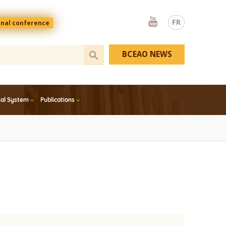
Youtube
FR
onal conference
BCEAO NEWS
ial System
Publications