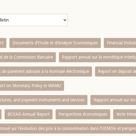
rt
Documents d’Etude et d’Analyse Economiques
Financial Inclu
l de la Commission Bancaire
Rapport annuel sur la monétique inter
es de paiement adossés à la monnaie électronique
Report on deposit 
ort on Monetary Policy in WAMU
ctures, and payment instruments and services
Rapport annuel sur les 
BCEAO Annual Report
Perspectives économiques
Note trime
nnuel sur l‘évolution des prix à la consommation dans l‘UEMOA et perspec