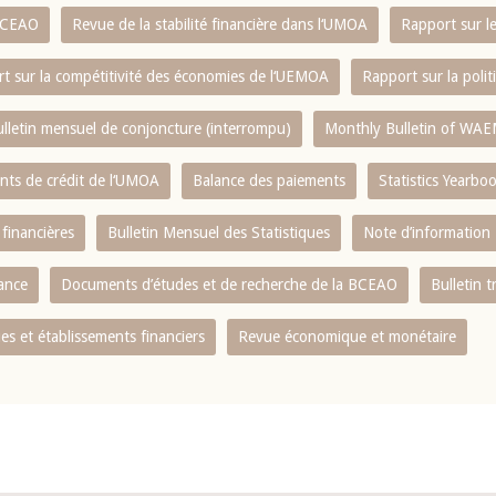
 BCEAO
Revue de la stabilité financière dans l‘UMOA
Rapport sur l
t sur la compétitivité des économies de l‘UEMOA
Rapport sur la poli
lletin mensuel de conjoncture (interrompu)
Monthly Bulletin of WAE
ents de crédit de l‘UMOA
Balance des paiements
Statistics Yearbo
 financières
Bulletin Mensuel des Statistiques
Note d’information
nance
Documents d’études et de recherche de la BCEAO
Bulletin t
s et établissements financiers
Revue économique et monétaire