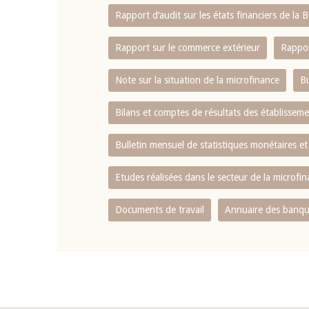
Rapport d‘audit sur les états financiers de la
Rapport sur le commerce extérieur
Rappor
Note sur la situation de la microfinance
Bu
Bilans et comptes de résultats des établissem
Bulletin mensuel de statistiques monétaires et
Etudes réalisées dans le secteur de la microfi
Documents de travail
Annuaire des banque