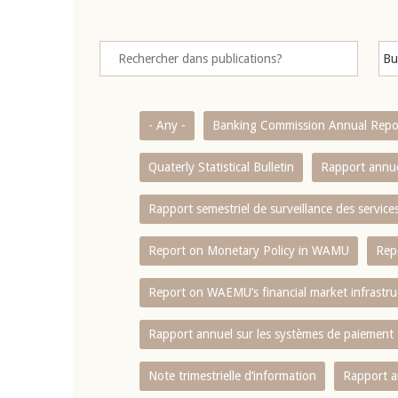
- Any -
Banking Commission Annual Repo
Quaterly Statistical Bulletin
Rapport annue
Rapport semestriel de surveillance des servic
Report on Monetary Policy in WAMU
Rep
Report on WAEMU’s financial market infrastru
Rapport annuel sur les systèmes de paiement
Note trimestrielle d‘information
Rapport a