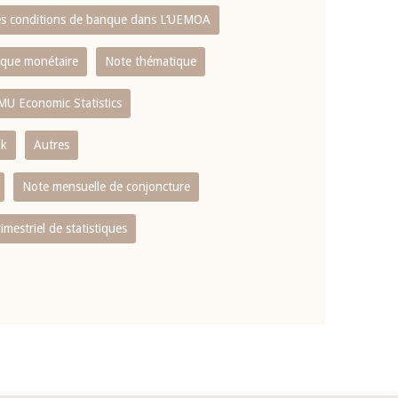
es conditions de banque dans L‘UEMOA
tique monétaire
Note thématique
MU Economic Statistics
ok
Autres
Note mensuelle de conjoncture
rimestriel de statistiques