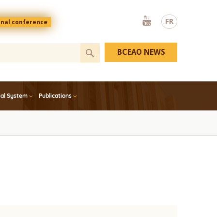
Youtube
FR
onal conference
BCEAO NEWS
ial System
Publications