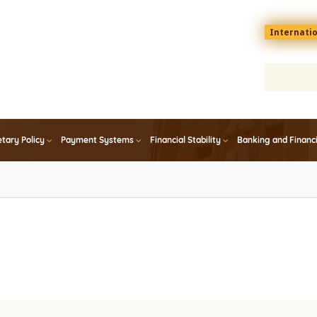
Menu
Internati
top
En
tary Policy
Payment Systems
Financial Stability
Banking and Financ