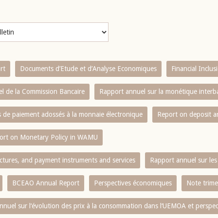
rt
Documents d’Etude et d’Analyse Economiques
Financial Inclu
l de la Commission Bancaire
Rapport annuel sur la monétique inter
es de paiement adossés à la monnaie électronique
Report on deposit 
ort on Monetary Policy in WAMU
ctures, and payment instruments and services
Rapport annuel sur les 
BCEAO Annual Report
Perspectives économiques
Note trime
nnuel sur l‘évolution des prix à la consommation dans l‘UEMOA et perspec