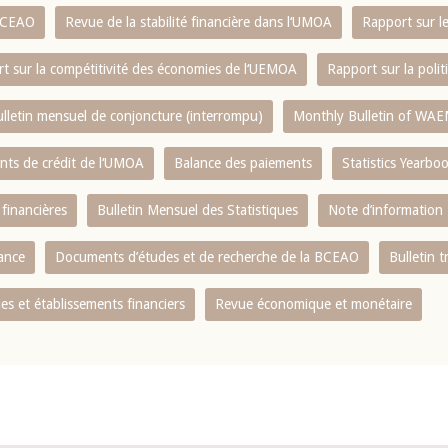
 BCEAO
Revue de la stabilité financière dans l‘UMOA
Rapport sur l
t sur la compétitivité des économies de l‘UEMOA
Rapport sur la poli
lletin mensuel de conjoncture (interrompu)
Monthly Bulletin of WAE
ents de crédit de l‘UMOA
Balance des paiements
Statistics Yearbo
 financières
Bulletin Mensuel des Statistiques
Note d’information
nance
Documents d’études et de recherche de la BCEAO
Bulletin t
s et établissements financiers
Revue économique et monétaire