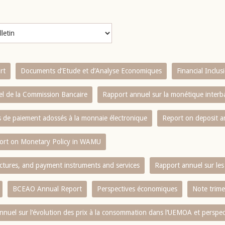
rt
Documents d’Etude et d’Analyse Economiques
Financial Inclu
l de la Commission Bancaire
Rapport annuel sur la monétique inter
es de paiement adossés à la monnaie électronique
Report on deposit 
ort on Monetary Policy in WAMU
ctures, and payment instruments and services
Rapport annuel sur les 
BCEAO Annual Report
Perspectives économiques
Note trime
nnuel sur l‘évolution des prix à la consommation dans l‘UEMOA et perspec