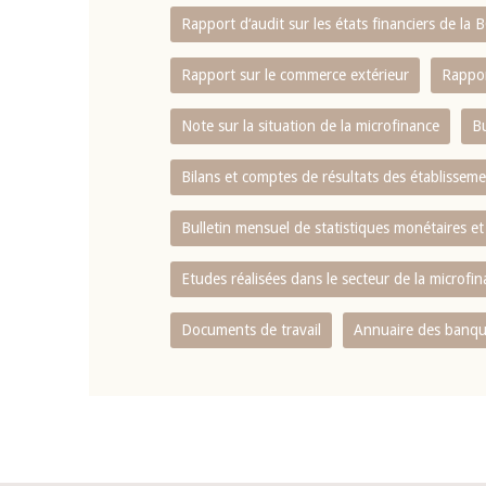
Rapport d‘audit sur les états financiers de la
Rapport sur le commerce extérieur
Rappor
Note sur la situation de la microfinance
Bu
Bilans et comptes de résultats des établissem
Bulletin mensuel de statistiques monétaires et
Etudes réalisées dans le secteur de la microfi
Documents de travail
Annuaire des banque