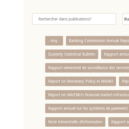
- Any -
Banking Commission Annual Repo
Quaterly Statistical Bulletin
Rapport annue
Rapport semestriel de surveillance des servic
Report on Monetary Policy in WAMU
Rep
Report on WAEMU’s financial market infrastru
Rapport annuel sur les systèmes de paiement
Note trimestrielle d‘information
Rapport a