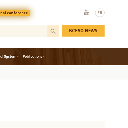
Youtube
FR
onal conference
BCEAO NEWS
ial System
Publications