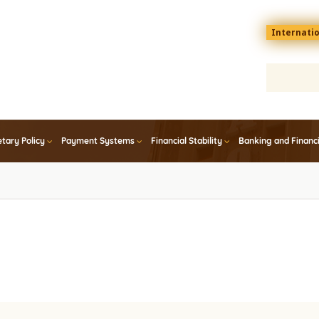
Menu
Internati
top
En
tary Policy
Payment Systems
Financial Stability
Banking and Financ