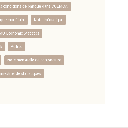
es conditions de banque dans L‘UEMOA
tique monétaire
Note thématique
MU Economic Statistics
ok
Autres
Note mensuelle de conjoncture
rimestriel de statistiques