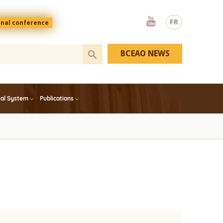
Youtube
FR
onal conference
BCEAO NEWS
ial System
Publications