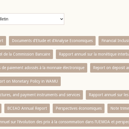
rt
Documents d’Etude et d’Analyse Economiques
Financial Inclu
l de la Commission Bancaire
Rapport annuel sur la monétique inter
es de paiement adossés à la monnaie électronique
Report on deposit 
ort on Monetary Policy in WAMU
ctures, and payment instruments and services
Rapport annuel sur les 
BCEAO Annual Report
Perspectives économiques
Note trime
nnuel sur l‘évolution des prix à la consommation dans l‘UEMOA et perspec