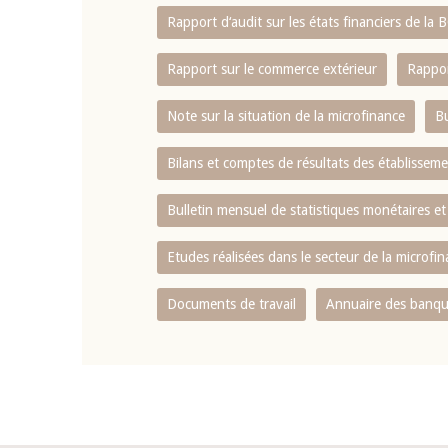
Rapport d‘audit sur les états financiers de la
Rapport sur le commerce extérieur
Rappor
Note sur la situation de la microfinance
Bu
Bilans et comptes de résultats des établissem
Bulletin mensuel de statistiques monétaires et
Etudes réalisées dans le secteur de la microfi
Documents de travail
Annuaire des banque