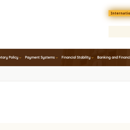
Menu
Internati
top
En
tary Policy
Payment Systems
Financial Stability
Banking and Financ