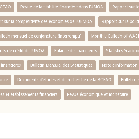
 BCEAO
Revue de la stabilité financière dans l‘UMOA
Rapport sur l
t sur la compétitivité des économies de l‘UEMOA
Rapport sur la poli
lletin mensuel de conjoncture (interrompu)
Monthly Bulletin of WAE
ents de crédit de l‘UMOA
Balance des paiements
Statistics Yearbo
 financières
Bulletin Mensuel des Statistiques
Note d’information
nance
Documents d’études et de recherche de la BCEAO
Bulletin t
s et établissements financiers
Revue économique et monétaire