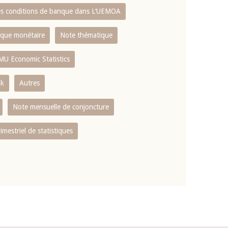
es conditions de banque dans L‘UEMOA
tique monétaire
Note thématique
MU Economic Statistics
ok
Autres
Note mensuelle de conjoncture
rimestriel de statistiques