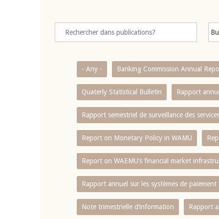
- Any -
Banking Commission Annual Repo
Quaterly Statistical Bulletin
Rapport annue
Rapport semestriel de surveillance des servic
Report on Monetary Policy in WAMU
Rep
Report on WAEMU’s financial market infrastru
Rapport annuel sur les systèmes de paiement
Note trimestrielle d‘information
Rapport a