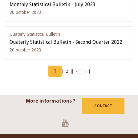
Monthly Statistical Bulletin - July 2023
20 october 2023 ,
Quaterly Statistical Bulletin
Quaterly Statistical Bulletin - Second Quarter 2022
20 october 2023 ,
Pagination
Current
1
Page
2
Next
›
Last
»
page
page
page
More informations ?
CONTACT
Youtube