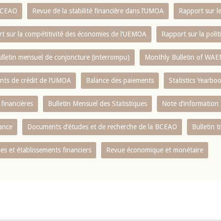
 BCEAO
Revue de la stabilité financière dans l‘UMOA
Rapport sur l
t sur la compétitivité des économies de l‘UEMOA
Rapport sur la poli
lletin mensuel de conjoncture (interrompu)
Monthly Bulletin of WAE
ents de crédit de l‘UMOA
Balance des paiements
Statistics Yearbo
 financières
Bulletin Mensuel des Statistiques
Note d’information
nance
Documents d’études et de recherche de la BCEAO
Bulletin t
s et établissements financiers
Revue économique et monétaire