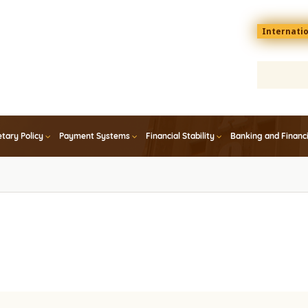
Menu
Internati
top
En
tary Policy
Payment Systems
Financial Stability
Banking and Financ