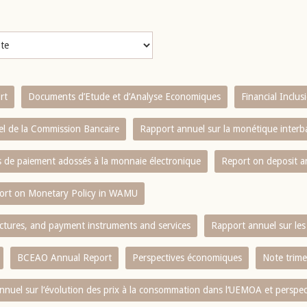
rt
Documents d’Etude et d’Analyse Economiques
Financial Inclu
l de la Commission Bancaire
Rapport annuel sur la monétique inter
es de paiement adossés à la monnaie électronique
Report on deposit 
ort on Monetary Policy in WAMU
ctures, and payment instruments and services
Rapport annuel sur les 
BCEAO Annual Report
Perspectives économiques
Note trime
nnuel sur l‘évolution des prix à la consommation dans l‘UEMOA et perspec