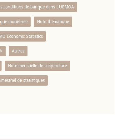
es conditions de banque dans L‘UEMOA
tique monétaire
Note thématique
MU Economic Statistics
ok
Autres
Note mensuelle de conjoncture
rimestriel de statistiques