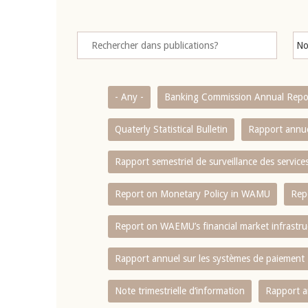
- Any -
Banking Commission Annual Repo
Quaterly Statistical Bulletin
Rapport annue
Rapport semestriel de surveillance des servic
Report on Monetary Policy in WAMU
Rep
Report on WAEMU’s financial market infrastru
Rapport annuel sur les systèmes de paiement
Note trimestrielle d‘information
Rapport a