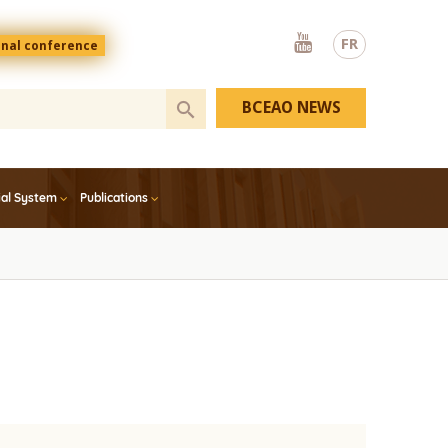
Youtube
FR
onal conference
BCEAO NEWS
ial System
Publications