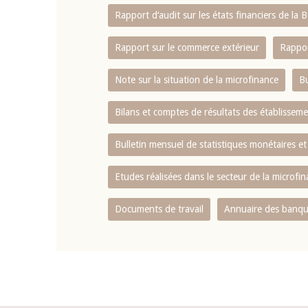
Rapport d‘audit sur les états financiers de la
Rapport sur le commerce extérieur
Rappor
Note sur la situation de la microfinance
Bu
Bilans et comptes de résultats des établissem
Bulletin mensuel de statistiques monétaires et
Etudes réalisées dans le secteur de la microfi
Documents de travail
Annuaire des banque