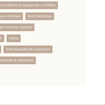
es conditions de banque dans L‘UEMOA
tique monétaire
Note thématique
MU Economic Statistics
ok
Autres
Note mensuelle de conjoncture
rimestriel de statistiques