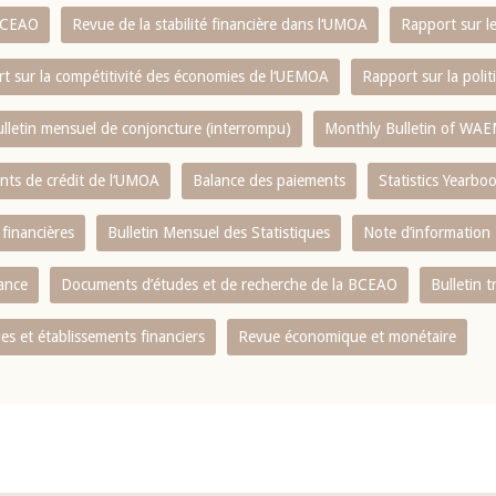
 BCEAO
Revue de la stabilité financière dans l‘UMOA
Rapport sur l
t sur la compétitivité des économies de l‘UEMOA
Rapport sur la poli
lletin mensuel de conjoncture (interrompu)
Monthly Bulletin of WAE
ents de crédit de l‘UMOA
Balance des paiements
Statistics Yearbo
 financières
Bulletin Mensuel des Statistiques
Note d’information
nance
Documents d’études et de recherche de la BCEAO
Bulletin t
s et établissements financiers
Revue économique et monétaire