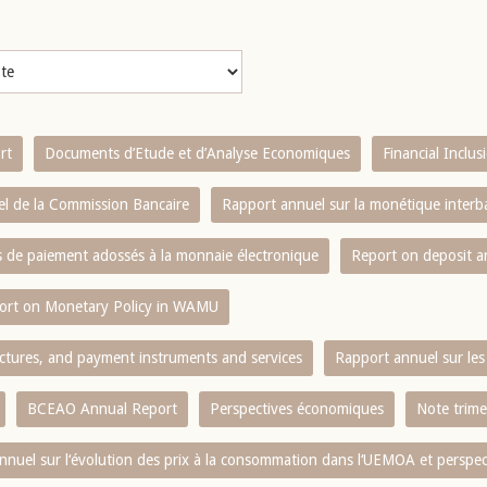
rt
Documents d’Etude et d’Analyse Economiques
Financial Inclu
l de la Commission Bancaire
Rapport annuel sur la monétique inter
es de paiement adossés à la monnaie électronique
Report on deposit 
ort on Monetary Policy in WAMU
ctures, and payment instruments and services
Rapport annuel sur les 
BCEAO Annual Report
Perspectives économiques
Note trime
nnuel sur l‘évolution des prix à la consommation dans l‘UEMOA et perspec