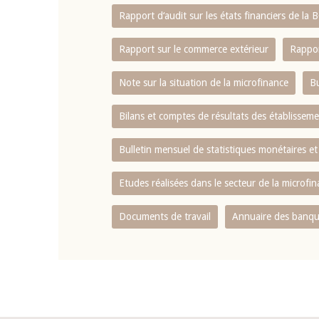
Rapport d‘audit sur les états financiers de la
Rapport sur le commerce extérieur
Rappor
Note sur la situation de la microfinance
Bu
Bilans et comptes de résultats des établissem
Bulletin mensuel de statistiques monétaires et
Etudes réalisées dans le secteur de la microfi
Documents de travail
Annuaire des banque