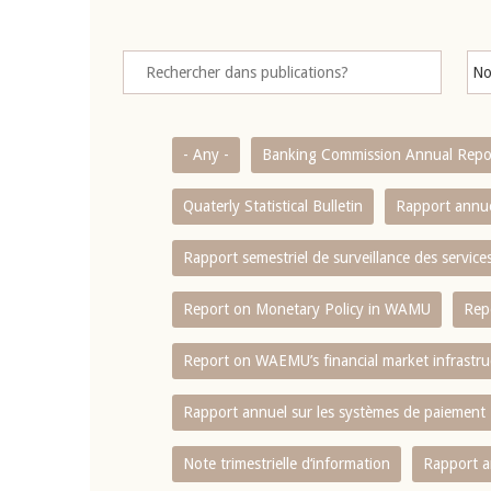
- Any -
Banking Commission Annual Repo
Quaterly Statistical Bulletin
Rapport annue
Rapport semestriel de surveillance des servic
Report on Monetary Policy in WAMU
Rep
Report on WAEMU’s financial market infrastru
Rapport annuel sur les systèmes de paiement
Note trimestrielle d‘information
Rapport a