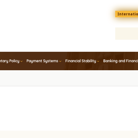
Menu
Internati
top
En
tary Policy
Payment Systems
Financial Stability
Banking and Financ