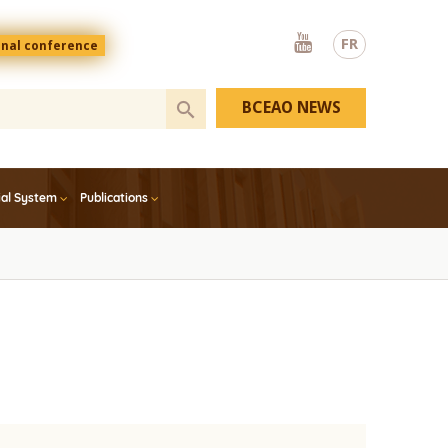
Youtube
FR
onal conference
BCEAO NEWS
ial System
Publications