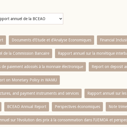
rt
Documents d’Etude et d’Analyse Economiques
Financial Inclu
l de la Commission Bancaire
Rapport annuel sur la monétique inter
es de paiement adossés à la monnaie électronique
Report on deposit 
ort on Monetary Policy in WAMU
ctures, and payment instruments and services
Rapport annuel sur les 
BCEAO Annual Report
Perspectives économiques
Note trime
nnuel sur l‘évolution des prix à la consommation dans l‘UEMOA et perspec