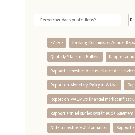
- Any -
Banking Commission Annual Repo
Quaterly Statistical Bulletin
Rapport annue
Rapport semestriel de surveillance des servic
Report on Monetary Policy in WAMU
Rep
Report on WAEMU’s financial market infrastru
Rapport annuel sur les systèmes de paiement
Note trimestrielle d‘information
Rapport a