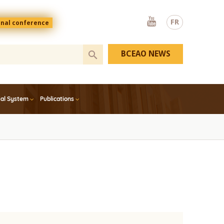
Youtube
FR
onal conference
BCEAO NEWS
ial System
Publications