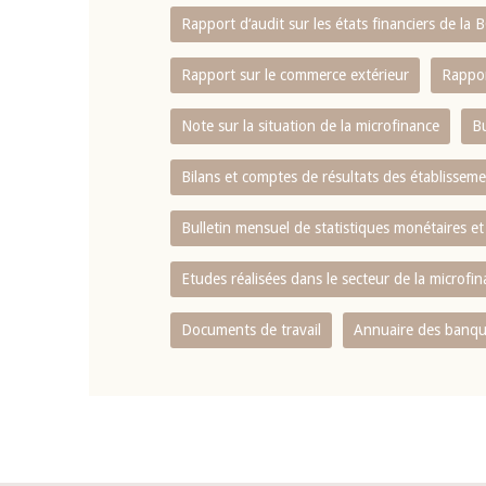
Rapport d‘audit sur les états financiers de la
Rapport sur le commerce extérieur
Rappor
Note sur la situation de la microfinance
Bu
Bilans et comptes de résultats des établissem
Bulletin mensuel de statistiques monétaires et
Etudes réalisées dans le secteur de la microfi
Documents de travail
Annuaire des banque