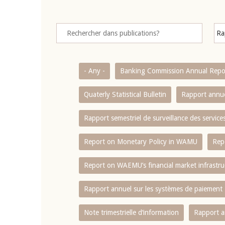
- Any -
Banking Commission Annual Repo
Quaterly Statistical Bulletin
Rapport annue
Rapport semestriel de surveillance des servic
Report on Monetary Policy in WAMU
Rep
Report on WAEMU’s financial market infrastru
Rapport annuel sur les systèmes de paiement
Note trimestrielle d‘information
Rapport a