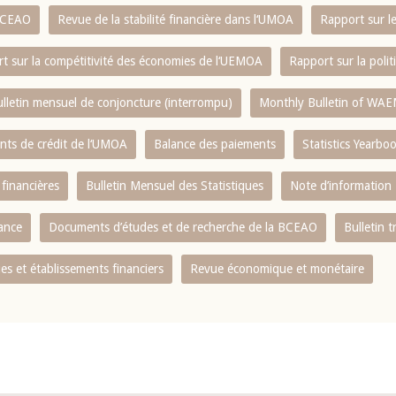
 BCEAO
Revue de la stabilité financière dans l‘UMOA
Rapport sur l
t sur la compétitivité des économies de l‘UEMOA
Rapport sur la poli
lletin mensuel de conjoncture (interrompu)
Monthly Bulletin of WAE
ents de crédit de l‘UMOA
Balance des paiements
Statistics Yearbo
 financières
Bulletin Mensuel des Statistiques
Note d’information
nance
Documents d’études et de recherche de la BCEAO
Bulletin t
s et établissements financiers
Revue économique et monétaire