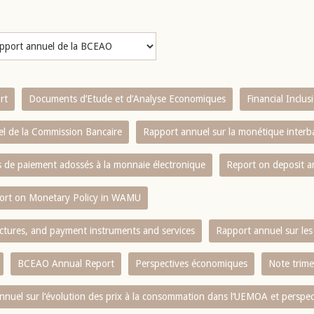
rt
Documents d’Etude et d’Analyse Economiques
Financial Inclu
l de la Commission Bancaire
Rapport annuel sur la monétique inter
es de paiement adossés à la monnaie électronique
Report on deposit 
ort on Monetary Policy in WAMU
ctures, and payment instruments and services
Rapport annuel sur les 
BCEAO Annual Report
Perspectives économiques
Note trime
nnuel sur l‘évolution des prix à la consommation dans l‘UEMOA et perspec