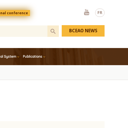
Youtube
FR
onal conference
BCEAO NEWS
ial System
Publications