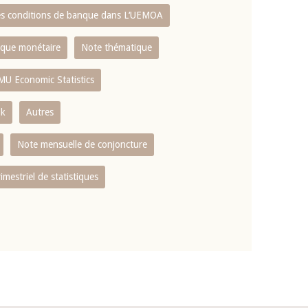
es conditions de banque dans L‘UEMOA
tique monétaire
Note thématique
MU Economic Statistics
ok
Autres
Note mensuelle de conjoncture
rimestriel de statistiques