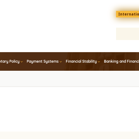
Menu
Internati
top
En
tary Policy
Payment Systems
Financial Stability
Banking and Financ