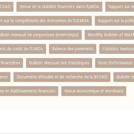
 BCEAO
Revue de la stabilité financière dans l‘UMOA
Rapport sur l
t sur la compétitivité des économies de l‘UEMOA
Rapport sur la poli
lletin mensuel de conjoncture (interrompu)
Monthly Bulletin of WAE
ents de crédit de l‘UMOA
Balance des paiements
Statistics Yearbo
 financières
Bulletin Mensuel des Statistiques
Note d’information
nance
Documents d’études et de recherche de la BCEAO
Bulletin t
s et établissements financiers
Revue économique et monétaire