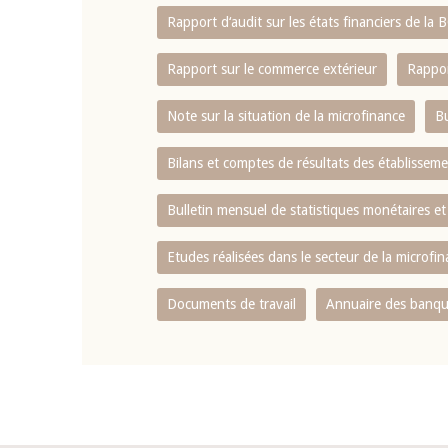
Rapport d‘audit sur les états financiers de la
Rapport sur le commerce extérieur
Rappor
Note sur la situation de la microfinance
Bu
Bilans et comptes de résultats des établissem
Bulletin mensuel de statistiques monétaires et
Etudes réalisées dans le secteur de la microfi
Documents de travail
Annuaire des banque