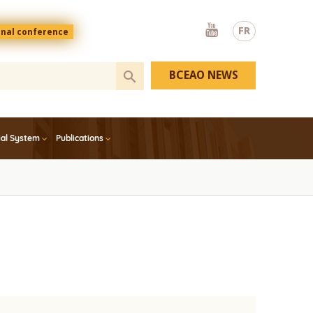
Youtube
FR
onal conference
BCEAO NEWS
ial System
Publications