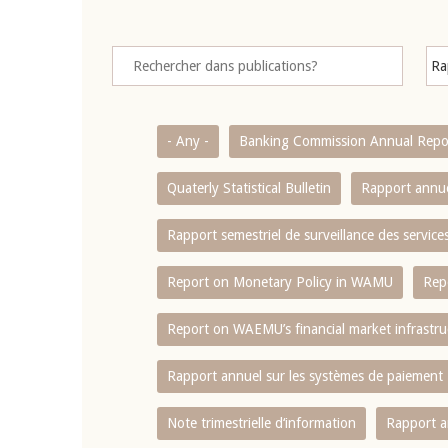
- Any -
Banking Commission Annual Repo
Quaterly Statistical Bulletin
Rapport annue
Rapport semestriel de surveillance des servic
Report on Monetary Policy in WAMU
Rep
Report on WAEMU’s financial market infrastru
Rapport annuel sur les systèmes de paiement
Note trimestrielle d‘information
Rapport a