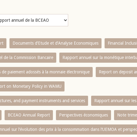
rt
Documents d’Etude et d’Analyse Economiques
Financial Inclu
l de la Commission Bancaire
Rapport annuel sur la monétique inter
es de paiement adossés à la monnaie électronique
Report on deposit 
ort on Monetary Policy in WAMU
ctures, and payment instruments and services
Rapport annuel sur les 
BCEAO Annual Report
Perspectives économiques
Note trime
nnuel sur l‘évolution des prix à la consommation dans l‘UEMOA et perspec