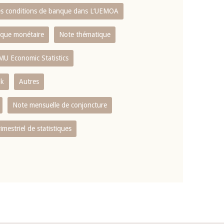
es conditions de banque dans L‘UEMOA
tique monétaire
Note thématique
MU Economic Statistics
ok
Autres
Note mensuelle de conjoncture
rimestriel de statistiques