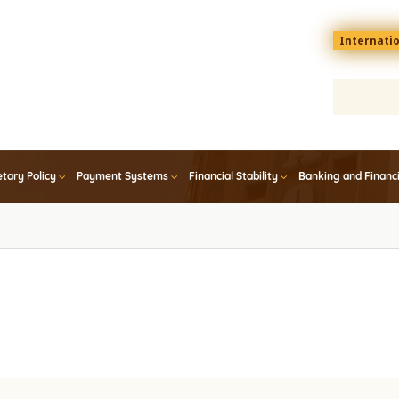
Menu
Internati
top
En
tary Policy
Payment Systems
Financial Stability
Banking and Financ