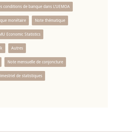
es conditions de banque dans L‘UEMOA
tique monétaire
Note thématique
MU Economic Statistics
ok
Autres
Note mensuelle de conjoncture
rimestriel de statistiques