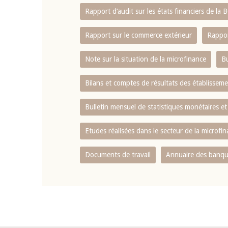
Rapport d‘audit sur les états financiers de la
Rapport sur le commerce extérieur
Rappor
Note sur la situation de la microfinance
Bu
Bilans et comptes de résultats des établissem
Bulletin mensuel de statistiques monétaires et
Etudes réalisées dans le secteur de la microfi
Documents de travail
Annuaire des banque