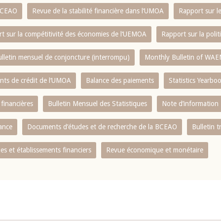
 BCEAO
Revue de la stabilité financière dans l‘UMOA
Rapport sur l
t sur la compétitivité des économies de l‘UEMOA
Rapport sur la poli
lletin mensuel de conjoncture (interrompu)
Monthly Bulletin of WAE
ents de crédit de l‘UMOA
Balance des paiements
Statistics Yearbo
 financières
Bulletin Mensuel des Statistiques
Note d’information
nance
Documents d’études et de recherche de la BCEAO
Bulletin t
s et établissements financiers
Revue économique et monétaire