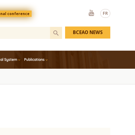
Youtube
FR
onal conference
BCEAO NEWS
ial System
Publications