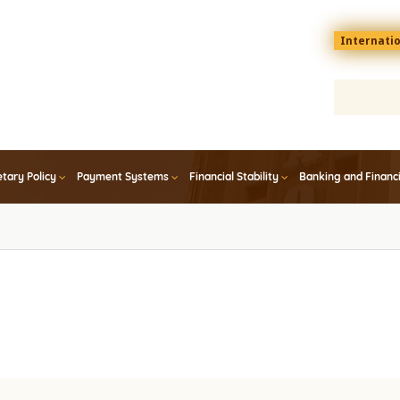
Menu
Internati
top
En
tary Policy
Payment Systems
Financial Stability
Banking and Financ