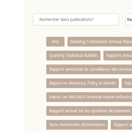
- Any -
Banking Commission Annual Repo
Quaterly Statistical Bulletin
Rapport annue
Rapport semestriel de surveillance des servic
Report on Monetary Policy in WAMU
Rep
Report on WAEMU’s financial market infrastru
Rapport annuel sur les systèmes de paiement
Note trimestrielle d‘information
Rapport a