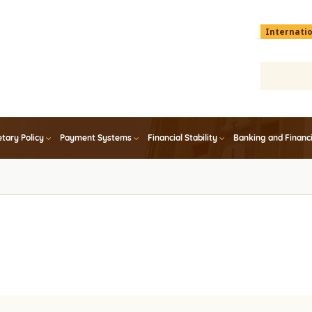
Menu
Internati
top
En
tary Policy
Payment Systems
Financial Stability
Banking and Financ