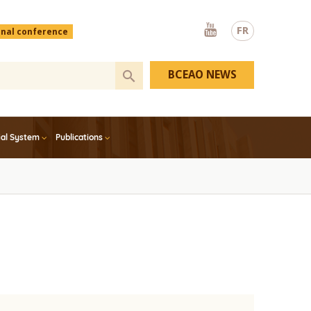
Youtube
FR
onal conference
BCEAO NEWS
ial System
Publications