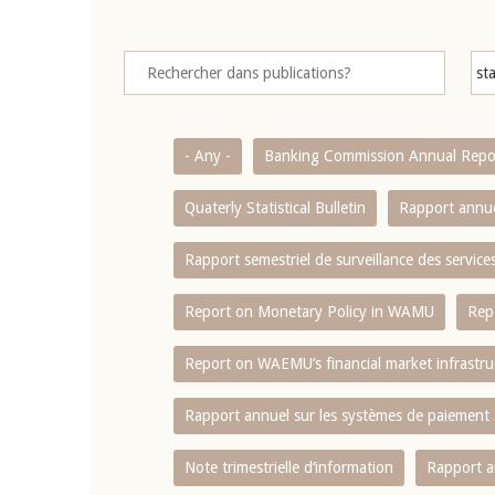
- Any -
Banking Commission Annual Repo
Quaterly Statistical Bulletin
Rapport annue
Rapport semestriel de surveillance des servic
Report on Monetary Policy in WAMU
Rep
Report on WAEMU’s financial market infrastru
Rapport annuel sur les systèmes de paiement
Note trimestrielle d‘information
Rapport a