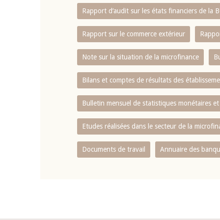
Rapport d‘audit sur les états financiers de la
Rapport sur le commerce extérieur
Rappor
Note sur la situation de la microfinance
Bu
Bilans et comptes de résultats des établissem
Bulletin mensuel de statistiques monétaires et
Etudes réalisées dans le secteur de la microfi
Documents de travail
Annuaire des banque