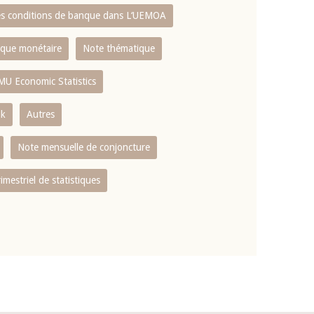
es conditions de banque dans L‘UEMOA
tique monétaire
Note thématique
MU Economic Statistics
ok
Autres
Note mensuelle de conjoncture
rimestriel de statistiques