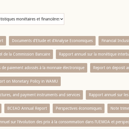
rt
Documents d’Etude et d’Analyse Economiques
Financial Inclu
l de la Commission Bancaire
Rapport annuel sur la monétique inter
es de paiement adossés à la monnaie électronique
Report on deposit 
ort on Monetary Policy in WAMU
ctures, and payment instruments and services
Rapport annuel sur les 
BCEAO Annual Report
Perspectives économiques
Note trime
nnuel sur l‘évolution des prix à la consommation dans l‘UEMOA et perspec