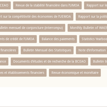
 BCEAO
Revue de la stabilité financière dans l‘UMOA
Rapport sur l
t sur la compétitivité des économies de l‘UEMOA
Rapport sur la poli
lletin mensuel de conjoncture (interrompu)
Monthly Bulletin of WAE
ents de crédit de l‘UMOA
Balance des paiements
Statistics Yearbo
 financières
Bulletin Mensuel des Statistiques
Note d’information
nance
Documents d’études et de recherche de la BCEAO
Bulletin t
s et établissements financiers
Revue économique et monétaire