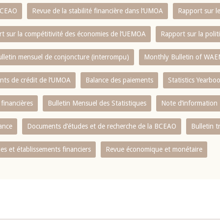
 BCEAO
Revue de la stabilité financière dans l‘UMOA
Rapport sur l
t sur la compétitivité des économies de l‘UEMOA
Rapport sur la poli
lletin mensuel de conjoncture (interrompu)
Monthly Bulletin of WAE
ents de crédit de l‘UMOA
Balance des paiements
Statistics Yearbo
 financières
Bulletin Mensuel des Statistiques
Note d’information
nance
Documents d’études et de recherche de la BCEAO
Bulletin t
s et établissements financiers
Revue économique et monétaire