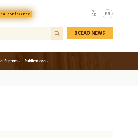
Youtube
FR
onal conference
BCEAO NEWS
ial System
Publications