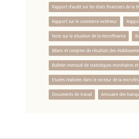
Rapport d‘audit sur les états financiers de la
Rapport sur le commerce extérieur
Rappor
Note sur la situation de la microfinance
Bu
Bilans et comptes de résultats des établissem
Bulletin mensuel de statistiques monétaires et
Etudes réalisées dans le secteur de la microfi
Documents de travail
Annuaire des banque