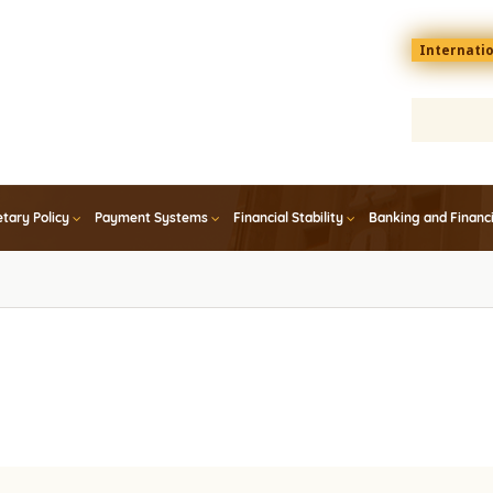
Menu
Internati
top
En
tary Policy
Payment Systems
Financial Stability
Banking and Financ