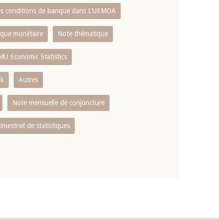
es conditions de banque dans L‘UEMOA
tique monétaire
Note thématique
MU Economic Statistics
ok
Autres
Note mensuelle de conjoncture
rimestriel de statistiques