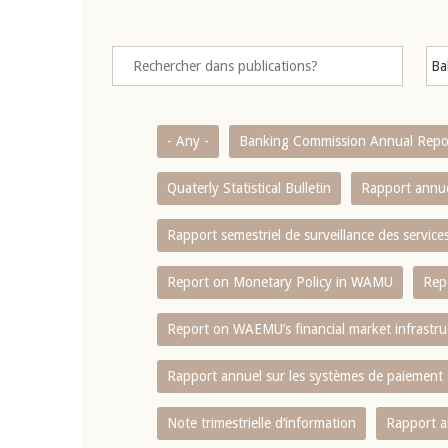
- Any -
Banking Commission Annual Repo
Quaterly Statistical Bulletin
Rapport annue
Rapport semestriel de surveillance des servic
Report on Monetary Policy in WAMU
Rep
Report on WAEMU’s financial market infrastru
Rapport annuel sur les systèmes de paiement
Note trimestrielle d‘information
Rapport a