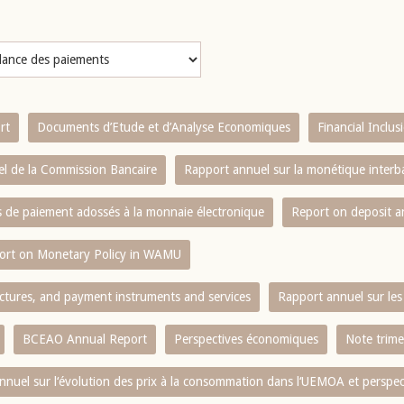
rt
Documents d’Etude et d’Analyse Economiques
Financial Inclu
l de la Commission Bancaire
Rapport annuel sur la monétique inter
es de paiement adossés à la monnaie électronique
Report on deposit 
ort on Monetary Policy in WAMU
ctures, and payment instruments and services
Rapport annuel sur les 
BCEAO Annual Report
Perspectives économiques
Note trime
nnuel sur l‘évolution des prix à la consommation dans l‘UEMOA et perspec