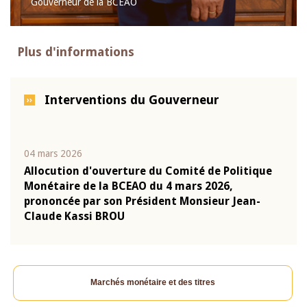
Gouverneur de la BCEAO
Plus d'informations
Interventions du Gouverneur
04 mars 2026
22 ju
que
Allocution d'ouverture du Comité de Politique
Mot 
Monétaire de la BCEAO du 4 mars 2026,
Kass
-
prononcée par son Président Monsieur Jean-
prés
Claude Kassi BROU
BCE
Marchés monétaire et des titres