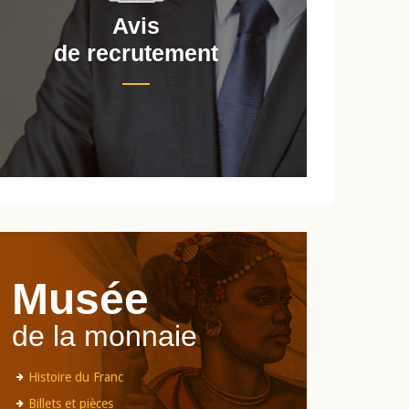
Avis
de recrutement
d
Musée
de la monnaie
Histoire du Franc
Billets et pièces