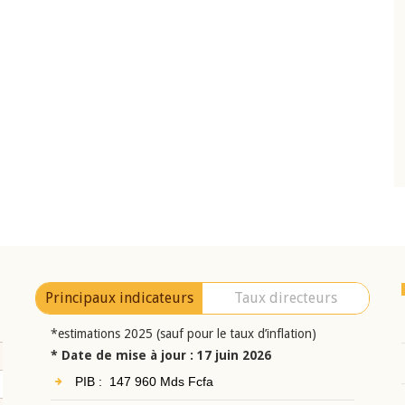
10 juin 2026
eur Jean-
Allocution d'ouverture du Comité de
a cérémonie de
Politique Monétaire de la BCEAO du 10 jui
uel 2025 de la
2026, prononcée par son Président
Monsieur Jean-Claude Kassi BROU
Principaux indicateurs
Taux directeurs
*estimations 2025 (sauf pour le taux d’inflation)
* Date de mise à jour : 17 juin 2026
PIB : 147 960 Mds Fcfa