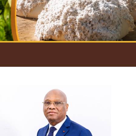
introductif du Gouverneur
Open
configuration
options