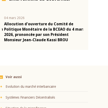
04 mars 2026
22 juillet 2026
Allocution d'ouverture du Comité de
Mot introduc
n
Politique Monétaire de la BCEAO du 4 mars
Claude Kassi
2026, prononcée par son Président
présentation
Monsieur Jean-Claude Kassi BROU
BCEAO
Voir aussi
Evolution du marché interbancaire
Systèmes Financiers Décentralisés