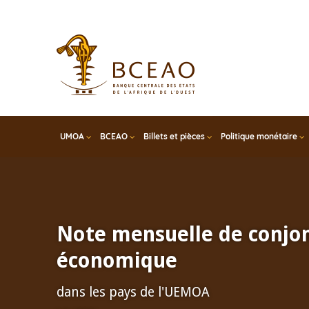
Skip
to
main
content
UMOA
BCEAO
Billets et pièces
Politique monétaire
Note mensuelle de conjo
économique
dans les pays de l'UEMOA