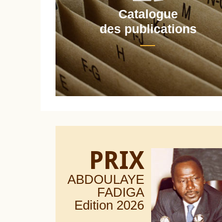
Catalogue
nt
des publications
PRIX
ABDOULAYE
FADIGA
Edition 20
26