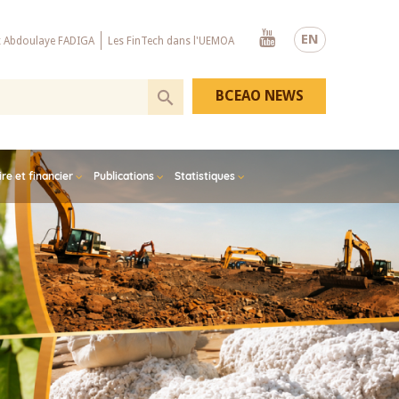
Youtube
EN
x Abdoulaye FADIGA
Les FinTech dans l'UEMOA
BCEAO NEWS
e et financier
Publications
Statistiques