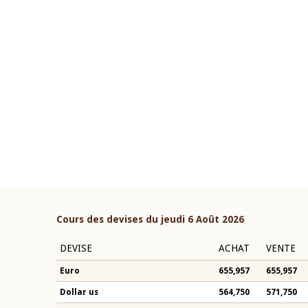
22 juillet 2026
ouverture du Comité de
Mot introductif du Gouvern
étaire de la BCEAO du 4 mars
Claude Kassi BROU lors de l
ée par son Président
présentation du rapport ann
n-Claude Kassi BROU
BCEAO
Cours des devises du jeudi 6 Août 2026
DEVISE
ACHAT
VENTE
Euro
655,957
655,957
Dollar us
564,750
571,750