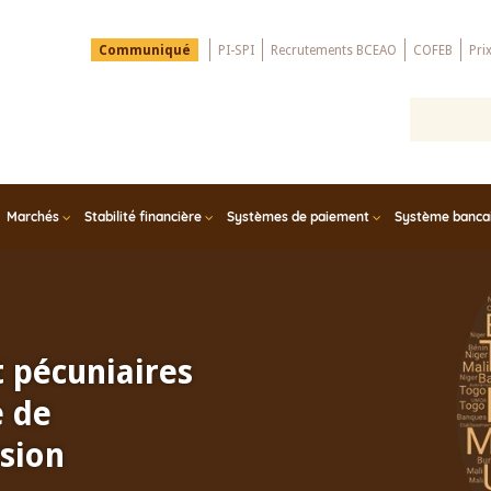
Menu
Communiqué
PI-SPI
Recrutements BCEAO
COFEB
Pri
Top
Marchés
Stabilité financière
Systèmes de paiement
Système bancair
t pécuniaires
e de
sion