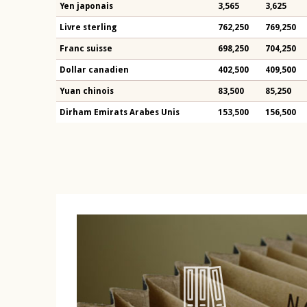
Yen japonais
3,565
3,625
Livre sterling
762,250
769,250
Franc suisse
698,250
704,250
Dollar canadien
402,500
409,500
Yuan chinois
83,500
85,250
Dirham Emirats Arabes Unis
153,500
156,500