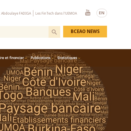
Youtube
EN
x Abdoulaye FADIGA
Les FinTech dans l'UEMOA
BCEAO NEWS
e et financier
Publications
Statistiques