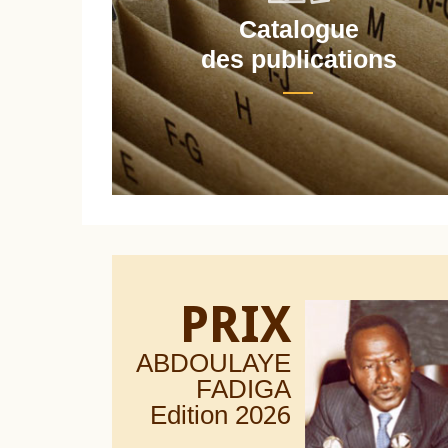
Catalogue
nt
des publications
PRIX
ABDOULAYE
FADIGA
Edition 20
26