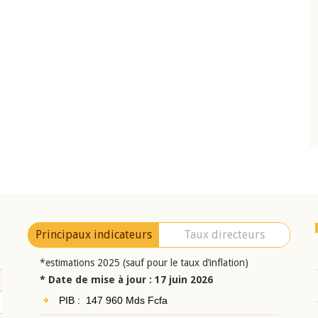
22 juillet 2026
Comité de
Mot introductif du Gouverneur Jean-
BCEAO du 4 mars
Claude Kassi BROU lors de la cérémonie d
ésident
présentation du rapport annuel 2025 de l
i BROU
BCEAO
Principaux indicateurs
Taux directeurs
*estimations 2025 (sauf pour le taux d’inflation)
* Date de mise à jour : 17 juin 2026
PIB : 147 960 Mds Fcfa