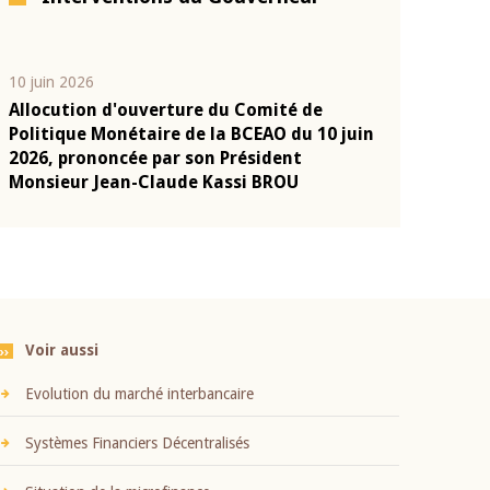
10 juin 2026
04 mars 2026
Allocution d'ouverture du Comité de
Allocution d
e
Politique Monétaire de la BCEAO du 10 juin
Politique Mo
a
2026, prononcée par son Président
2026, pronon
Monsieur Jean-Claude Kassi BROU
Monsieur Je
Voir aussi
Evolution du marché interbancaire
Systèmes Financiers Décentralisés