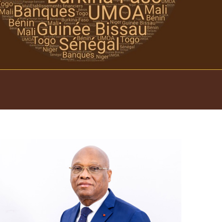
Open
configuration
options