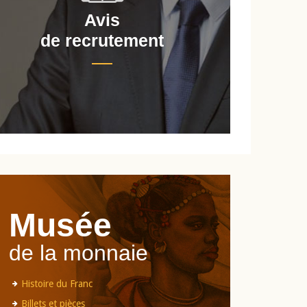
Avis
de recrutement
d
Musée
de la monnaie
Histoire du Franc
Billets et pièces