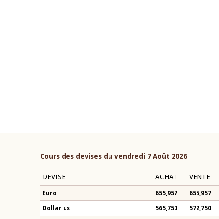
04 mars 2026
ouverture du Comité de
Allocution d'ouverture du 
étaire de la BCEAO du 10 juin
Politique Monétaire de la 
ée par son Président
2026, prononcée par son Pr
n-Claude Kassi BROU
Monsieur Jean-Claude Kass
Cours des devises du vendredi 7 Août 2026
DEVISE
ACHAT
VENTE
Euro
655,957
655,957
Dollar us
565,750
572,750